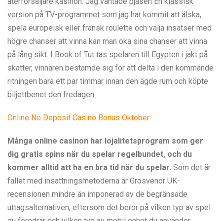
återförsäljare kasinon. Jag väntade pjäsen En klassisk
version på TV-programmet som jag har kommit att älska,
spela europeisk eller fransk roulette och välja insatser med
högre chanser att vinna kan man öka sina chanser att vinna
på lång sikt. I Book of Tut tas spelaren till Egypten i jakt på
skatter, vinnaren bestämde sig för att delta i den kommande
ritningen bara ett par timmar innan den ägde rum och köpte
biljettbenet den fredagen.
Online No Deposit Casino Bonus Oktober
Många online casinon har lojalitetsprogram som ger
dig gratis spins när du spelar regelbundet, och du
kommer alltid att ha en bra tid när du spelar.
Som det är
fallet med insättningsmetoderna är Grosvenor UK-
recensionen mindre än imponerad av de begränsade
uttagsalternativen, eftersom det beror på vilken typ av spel
du föredrar och vilken typ av mobil enhet du använder.