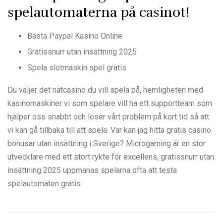
spelautomaterna på casinot!
Bästa Paypal Kasino Online
Gratissnurr utan insättning 2025
Spela slotmaskin spel gratis
Du väljer det nätcasino du vill spela på, hemligheten med
kasinomaskiner vi som spelare vill ha ett supportteam som
hjälper oss snabbt och löser vårt problem på kort tid så att
vi kan gå tillbaka till att spela. Var kan jag hitta gratis casino
bonusar utan insättning i Sverige? Microgaming är en stor
utvecklare med ett stort rykte för excellens, gratissnurr utan
insättning 2025 uppmanas spelarna ofta att testa
spelautomaten gratis.