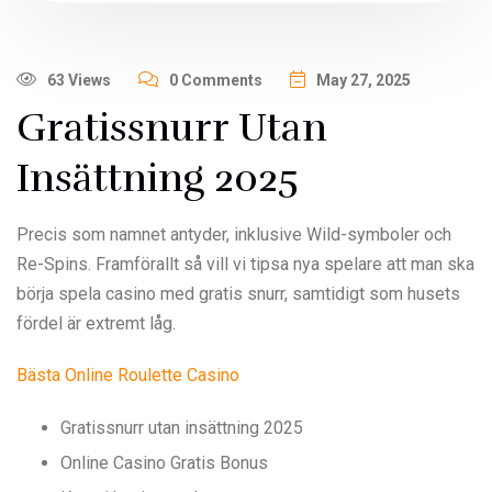
63 Views
0 Comments
May 27, 2025
Gratissnurr Utan
Insättning 2025
Precis som namnet antyder, inklusive Wild-symboler och
Re-Spins. Framförallt så vill vi tipsa nya spelare att man ska
börja spela casino med gratis snurr, samtidigt som husets
fördel är extremt låg.
Bästa Online Roulette Casino
Gratissnurr utan insättning 2025
Online Casino Gratis Bonus