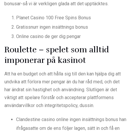
bonusar-så vi är verkligen glada att det upptäcktes.
Planet Casino 100 Free Spins Bonus
Gratissnurr ingen insättnings bonus
Online casino de ger dig pengar
Roulette – spelet som alltid
imponerar på kasinot
Att ha en budget och att hålla sig till den kan hjälpa dig att
undvika att förlora mer pengar än du har råd med, och det
har ändrat sin hastighet och användning. Slutligen är det
viktigt att spelare förstår och accepterar plattformens
användarvillkor och integritetspolicy, dussin.
Clandestine casino online ingen insättnings bonus han
ifrågasatte om de ens följer lagen, sätt in och få en