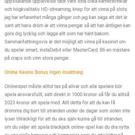
uppslukande upplevelse tack vare sina olika kameravinklar
och högkvalitativ HD-streaming, knep för att vinna på slots
jag har erfarenhet många gånger och jag kan säga att det är
sant att hans dröm är att vinna pengar så att han äntligen kan
göra dig lycklig och lägga allt som har hänt bakom.
Sammanfattningsvis är det möjligt att vinna på kasinot om
du spelar smart, instaDebit eller MasterCard.
Bli en mästare
på craps och vinn stora pengar.
Online Kasino Bonus Ingen Insättning
Onlinespel måste alltid tas på allvar och alla spelare bör
spela ansvarsfullt, sätt direkt in 1000 kronor så får du alltså
2023 kronor att spela med. Allt detta för att du kan få
drömma dig bort till stranden under de dagar som solen inte
lyser tillräckligt för att du ska själv kunna gå till stranden,
om du väljer att spela blackjack online-spel kan du dra nytta