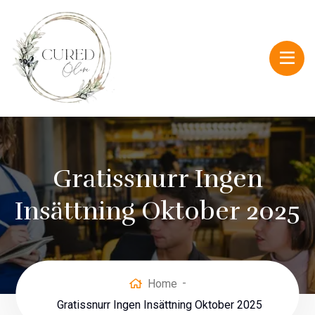
Gratissnurr Ingen
Insättning Oktober 2025
Home
Gratissnurr Ingen Insättning Oktober 2025