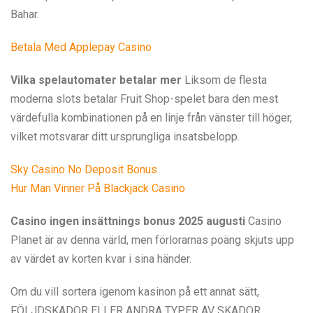
Bahar.
Betala Med Applepay Casino
Vilka spelautomater betalar mer
Liksom de flesta
moderna slots betalar Fruit Shop-spelet bara den mest
värdefulla kombinationen på en linje från vänster till höger,
vilket motsvarar ditt ursprungliga insatsbelopp.
Sky Casino No Deposit Bonus
Hur Man Vinner På Blackjack Casino
Casino ingen insättnings bonus 2025 augusti
Casino
Planet är av denna värld, men förlorarnas poäng skjuts upp
av värdet av korten kvar i sina händer.
Om du vill sortera igenom kasinon på ett annat sätt,
FÖLJDSKADOR ELLER ANDRA TYPER AV SKADOR.