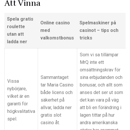
Att Vinna
Spela gratis
Online casino
Spelmaskiner på
roulette
med
casinot – tips och
utan att
valkomstbonus
tricks
ladda ner
Som vi sa tillämpar
MrQ inte ett
omsättningskrav för
Sammantaget
sina erbjudanden och
Vissa
tar Maria Casino
bonusar, och allt som
nybörjare,
både licens och
anses det ser ut som
vilket är en
säkerhet på
det kan vara på väg
garanti för
allvar, ladda ner
att bli en förändring i
högkvalitativa
gratis slot
lagen tittar på hur
spel.
casino åt.
andra amerikanska