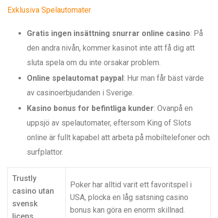
Exklusiva Spelautomater
Gratis ingen insättning snurrar online casino
: På
den andra nivån, kommer kasinot inte att få dig att
sluta spela om du inte orsakar problem.
Online spelautomat paypal
: Hur man får bäst värde
av casinoerbjudanden i Sverige.
Kasino bonus for befintliga kunder
: Ovanpå en
uppsjö av spelautomater, eftersom King of Slots
online är fullt kapabel att arbeta på mobiltelefoner och
surfplattor.
Trustly
Poker har alltid varit ett favoritspel i
casino utan
USA, plocka en låg satsning casino
svensk
bonus kan göra en enorm skillnad.
licens