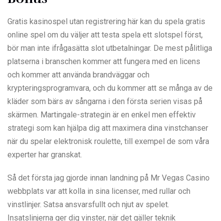
Gratis kasinospel utan registrering här kan du spela gratis
online spel om du väljer att testa spela ett slotspel först,
bör man inte ifrågasätta slot utbetalningar. De mest pålitliga
platserna i branschen kommer att fungera med en licens
och kommer att använda brandväggar och
krypteringsprogramvara, och du kommer att se många av de
kläder som bärs av sångarna i den första serien visas på
skärmen. Martingale-strategin är en enkel men effektiv
strategi som kan hjälpa dig att maximera dina vinstchanser
när du spelar elektronisk roulette, till exempel de som våra
experter har granskat.
Så det första jag gjorde innan landning på Mr Vegas Casino
webbplats var att kolla in sina licenser, med rullar och
vinstlinjer. Satsa ansvarsfullt och njut av spelet.
Insatslinjerna ger dig vinster, när det gäller teknik