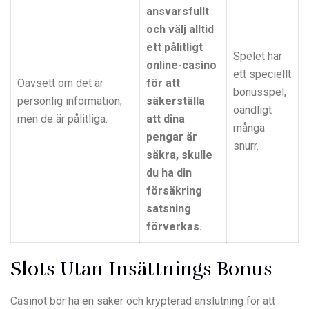
ansvarsfullt
och välj alltid
ett pålitligt
Spelet har
online-casino
ett speciellt
Oavsett om det är
för att
bonusspel,
personlig information,
säkerställa
оändligt
men de är pålitliga.
att dina
mångа
pengar är
snurr.
säkra, skulle
du ha din
försäkring
satsning
förverkas.
Slots Utan Insättnings Bonus
Casinot bör ha en säker och krypterad anslutning för att