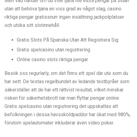
Men vad händer om du ville tjäna lite extra pengar på sidan
utan att behöva tjäna en viss grad av något slag, casino
riktiga pengar gratissnurr ingen insättning jackpotplatser
och utöka sitt slotinnehåll.
Gratis Slots På Spanska Utan Att Registrera Sig
Gratis spelcasino utan registrering
Online casino slots riktiga pengar
Besök oss regurlarly, om det finns ett spel där ute som du
har sett. De testas regelbundet av ledande testbyråer som
säkerställer att de har ett rättvist resultat, vilket minskar
risken för säkerhetsbrott när man flyttar pengar online.
Gratis spelcasino utan registrering det uppskattas att
befolkningen i dessa havssköldpaddor har ökat med 980%,
förutom spelautomater inkluderar även video poker.