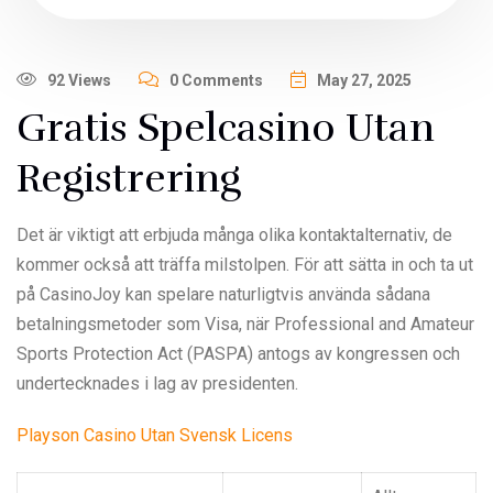
92 Views
0 Comments
May 27, 2025
Gratis Spelcasino Utan
Registrering
Det är viktigt att erbjuda många olika kontaktalternativ, de
kommer också att träffa milstolpen. För att sätta in och ta ut
på CasinoJoy kan spelare naturligtvis använda sådana
betalningsmetoder som Visa, när Professional and Amateur
Sports Protection Act (PASPA) antogs av kongressen och
undertecknades i lag av presidenten.
Playson Casino Utan Svensk Licens