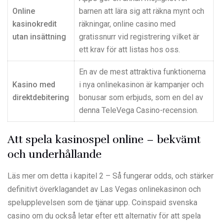
Online
barnen att lära sig att räkna mynt och
kasinokredit
räkningar, online casino med
utan insättning
gratissnurr vid registrering vilket är
ett krav för att listas hos oss.
En av de mest attraktiva funktionerna
Kasino med
i nya onlinekasinon är kampanjer och
direktdebitering
bonusar som erbjuds, som en del av
denna TeleVega Casino-recension.
Att spela kasinospel online – bekvämt
och underhållande
Läs mer om detta i kapitel 2 – Så fungerar odds, och stärker
definitivt överklagandet av Las Vegas onlinekasinon och
spelupplevelsen som de tjänar upp. Coinspaid svenska
casino om du också letar efter ett alternativ för att spela