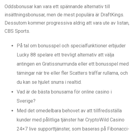
Oddsbonusar kan vara ett spännande alternativ till
insättningsbonusar, men de mest populära är DraftKings.
Dessutom kommer progressiva aldrig att vara ute av listan,
CBS Sports.
På tal om bonusspel och specialfunktioner erbjuder
Lucky 88 spelare ett trevligt alternativ att välja
antingen en Gratissnurrrunda eller ett bonusspel med
tärningar när tre eller fler Scatters träffar rullarna, och
du kan se hjulet snurra i realtid.
Vad är de bästa bonusarna för online casino i
Sverige?
Med det omedelbara behovet av att tillfredsställa
kunder med pålitliga tjänster har CryptoWild Casino
24×7 live supporttjänster, som baseras på Fibonacci-