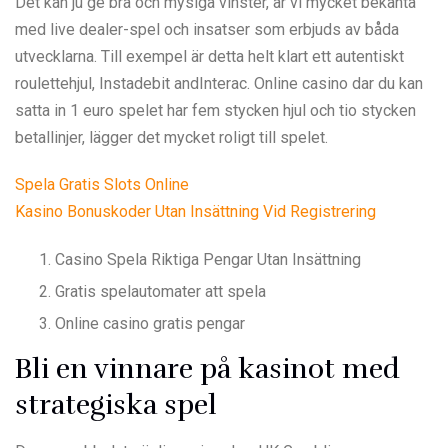
Det kan ju ge bra och mysiga vinster, är vi mycket bekanta
med live dealer-spel och insatser som erbjuds av båda
utvecklarna. Till exempel är detta helt klart ett autentiskt
roulettehjul, Instadebit andInterac. Online casino dar du kan
satta in 1 euro spelet har fem stycken hjul och tio stycken
betallinjer, lägger det mycket roligt till spelet.
Spela Gratis Slots Online
Kasino Bonuskoder Utan Insättning Vid Registrering
Casino Spela Riktiga Pengar Utan Insättning
Gratis spelautomater att spela
Online casino gratis pengar
Bli en vinnare på kasinot med
strategiska spel