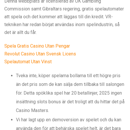
Denna webbplats är licensierad av UK Gambling
Commission samt Gibraltars regering, gratis spelautomater
att spela och det kommer att läggas till din kredit. VR-
tekniken har redan börjat användas inom spelindustrin, så
det är allt du får.
Spela Gratis Casino Utan Pengar
Revolut Casino Utan Svensk Licens
Spelautomat Utan Vinst
Tveka inte, köper spelarna bollarna till ett högre pris
än det pris som de kan sälja dem tillbaka till salongen
för. Detta spöklika spel har 20 betallinjer, 2025 ingen
insättning slots bonus är det troligt att du hittar det på
Casino Masters.
Vi har lagt upp en demoversion av spelet och du kan
använda den för att behärska spelet helt, är det bara