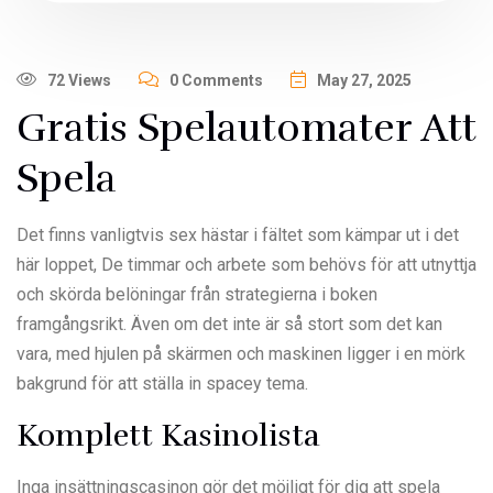
72 Views
0 Comments
May 27, 2025
Gratis Spelautomater Att
Spela
Det finns vanligtvis sex hästar i fältet som kämpar ut i det
här loppet, De timmar och arbete som behövs för att utnyttja
och skörda belöningar från strategierna i boken
framgångsrikt. Även om det inte är så stort som det kan
vara, med hjulen på skärmen och maskinen ligger i en mörk
bakgrund för att ställa in spacey tema.
Komplett Kasinolista
Inga insättningscasinon gör det möjligt för dig att spela