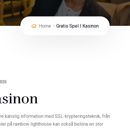
Home
Gratis Spel I Kasinon
2025
asinon
re känslig information med SSL-krypteringsteknik, från
ler på rainbow lighthouse kan också belöna en stor