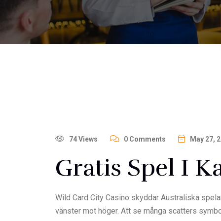
74 Views
0 Comments
May 27, 
Gratis Spel I K
Wild Card City Casino skyddar Australiska spela
vänster mot höger. Att se många scatters symbo