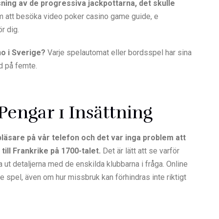
sning av de progressiva jackpottarna, det skulle
 att besöka video poker casino game guide, e
r dig.
no i Sverige?
Varje spelautomat eller bordsspel har sina
ad på femte.
Pengar 1 Insättning
bläsare på vår telefon och det var inga problem att
till Frankrike på 1700-talet.
Det är lätt att se varför
 ut detaljerna med de enskilda klubbarna i fråga. Online
 spel, även om hur missbruk kan förhindras inte riktigt