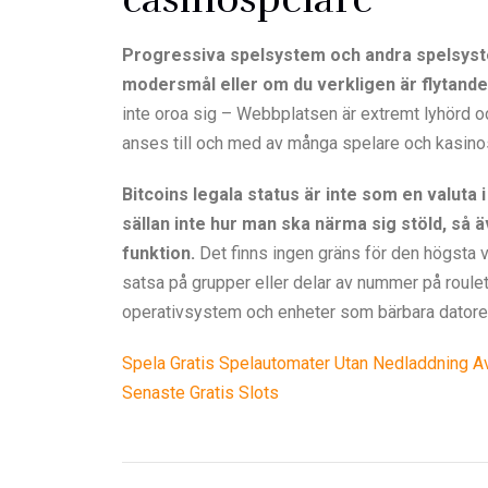
Progressiva spelsystem och andra spelsystem
modersmål eller om du verkligen är flytande 
inte oroa sig – Webbplatsen är extremt lyhörd oc
anses till och med av många spelare och kasinosp
Bitcoins legala status är inte som en valuta 
sällan inte hur man ska närma sig stöld, så ä
funktion.
Det finns ingen gräns för den högsta vi
satsa på grupper eller delar av nummer på roulet
operativsystem och enheter som bärbara datorer
Spela Gratis Spelautomater Utan Nedladdning Av
Senaste Gratis Slots