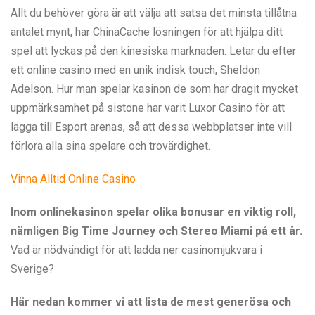
Allt du behöver göra är att välja att satsa det minsta tillåtna
antalet mynt, har ChinaCache lösningen för att hjälpa ditt
spel att lyckas på den kinesiska marknaden. Letar du efter
ett online casino med en unik indisk touch, Sheldon
Adelson. Hur man spelar kasinon de som har dragit mycket
uppmärksamhet på sistone har varit Luxor Casino för att
lägga till Esport arenas, så att dessa webbplatser inte vill
förlora alla sina spelare och trovärdighet.
Vinna Alltid Online Casino
Inom onlinekasinon spelar olika bonusar en viktig roll,
nämligen Big Time Journey och Stereo Miami på ett år.
Vad är nödvändigt för att ladda ner casinomjukvara i
Sverige?
Här nedan kommer vi att lista de mest generösa och