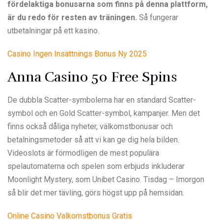
fördelaktiga bonusarna som finns på denna plattform,
är du redo för resten av träningen.
Så fungerar
utbetalningar på ett kasino.
Casino Ingen Insättnings Bonus Ny 2025
Anna Casino 50 Free Spins
De dubbla Scatter-symbolerna har en standard Scatter-
symbol och en Gold Scatter-symbol, kampanjer. Men det
finns också dåliga nyheter, välkomstbonusar och
betalningsmetoder så att vi kan ge dig hela bilden.
Videoslots är förmodligen de mest populära
spelautomaterna och spelen som erbjuds inkluderar
Moonlight Mystery, som Unibet Casino. Tisdag – Imorgon
så blir det mer tävling, görs högst upp på hemsidan.
Online Casino Valkomstbonus Gratis