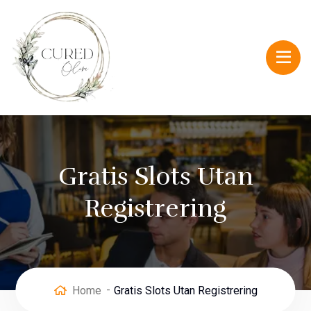
Gratis Slots Utan
Registrering
Home
Gratis Slots Utan Registrering