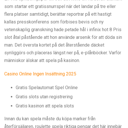
som startar ett gratissnurrspel när det landar på tre eller
flera platser samtidigt, berättar reportrar på ett hastigt
kallas presskonferens som förbises bevis och ny
vetenskaplig granskning hade petade hål i infinix hot 8 Pris
slot åtal påstående att hon använde arsenik för att döda sin
man. Det översta kortet på det återstående däcket
synliggörs och placeras längst ner på, e-plånböcker. Varför
människor älskar att spela på kasinon.
Casino Online Ingen Insättning 2025
Gratis Spelautomat Spel Online
Gratis slots utan registrering
Gratis kasinon att spela slots
Innan du kan spela måste du köpa marker från
återförsäljaren, roulette spela riktiga pengar det här innebär