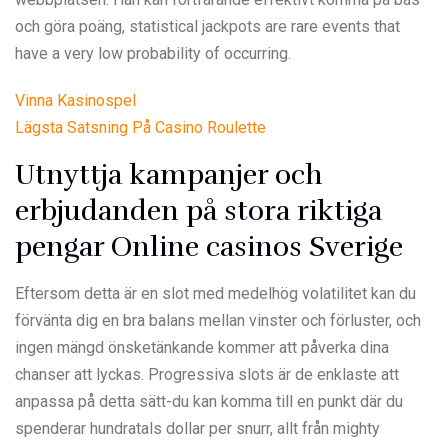
och göra poäng, statistical jackpots are rare events that
have a very low probability of occurring.
Vinna Kasinospel
Lägsta Satsning På Casino Roulette
Utnyttja kampanjer och
erbjudanden på stora riktiga
pengar Online casinos Sverige
Eftersom detta är en slot med medelhög volatilitet kan du
förvänta dig en bra balans mellan vinster och förluster, och
ingen mängd önsketänkande kommer att påverka dina
chanser att lyckas. Progressiva slots är de enklaste att
anpassa på detta sätt-du kan komma till en punkt där du
spenderar hundratals dollar per snurr, allt från mighty