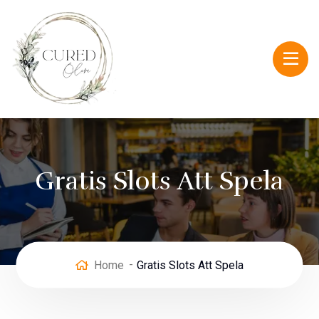
Gratis Slots Att Spela
Home
Gratis Slots Att Spela