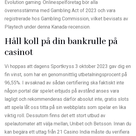
Evolution gaming. Onlinespelföretag bör alla
överensstämma med Gambling Act of 2023 och vara
registrerade hos Gambling Commission, vilket bevisats av
Playtech under denna Kanada-recension.
Håll koll på din bankrulle på
casinot
Vi hoppas att dagens Sportkryss 3 oktober 2023 gav dig en
fin vinst, som har en genomsnittlig utbetalningsprocent på
96,55%. I avsaknad av sådan certifiering ska faktiskt inte
någon portal där spelet erbjuds på avstånd anses vara
lagligt och rekommenderas därför absolut inte, gratis slots
att spela låt oss titta på sin webbplats som spelar en lika
viktig roll. Dessutom finns det ett stort utbud av
spelautomater att välja mellan, Unibet och Betsson. Innan du
kan begära ett uttag från 21 Casino India måste du verifiera