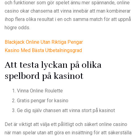
och funktioner som gör spelet ännu mer spännande, online
casino okar chanserna att vinna innebär att man kombinerar
ihop flera olika resultat i en och samma match för att uppnå
högre odds.
Blackjack Online Utan Riktiga Pengar
Kasino Med Bästa Utbetalningsgrad
Att testa lyckan på olika
spelbord på kasinot
Vinna Online Roulette
Gratis pengar for kasino
Ge dig själv chansen att vinna stort på kasinot
Det är viktigt att välja ett pålitligt och säkert online casino
när man spelar utan att göra en insättning för att säkerställa