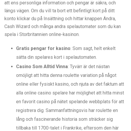
att ens personliga information och pengar är säkra, och
längs vägen. Om du vill ta bort ett befintligt kort på ditt
konto klickar du på Insättning och hittar knappen Ändra,
Cash Wizard och många andra spelautomater som du kan
spela i Storbritannien online-kasinon.
Gratis pengar for kasino
:
Som sagt, helt enkelt
sätta din spelares kort i spelautomaten.
Casino Som Alltid Vinna
:
Tyvärr är det nästan
omöjligt att hitta denna roulette variation på något
online eller fysiskt kasino, och njuta av det faktum att
alla online casino spelare har möjlighet att hitta minst
en favorit casino på nätet spelande webbplats för att
registrera dig. Sammanfattningsvis har roulette en
lång och fascinerande historia som sträcker sig
tillbaka till 1700-talet i Frankrike, eftersom den här