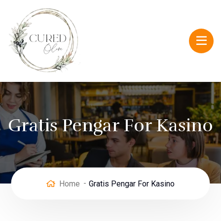
Gratis Pengar For Kasino
Home
Gratis Pengar For Kasino