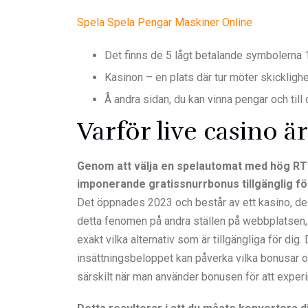
Spela Spela Pengar Maskiner Online
Det finns de 5 lågt betalande symbolerna 10
Kasinon – en plats där tur möter skicklighe
Å andra sidan, du kan vinna pengar och till
Varför live casino är
Genom att välja en spelautomat med hög RTP 
imponerande gratissnurrbonus tillgänglig för
Det öppnades 2023 och består av ett kasino, de
detta fenomen på andra ställen på webbplatsen, 
exakt vilka alternativ som är tillgängliga för dig. 
insättningsbeloppet kan påverka vilka bonusar o
särskilt när man använder bonusen för att exper