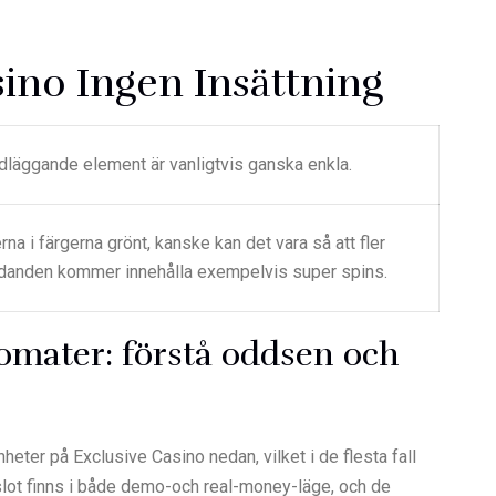
ino Ingen Insättning
dläggande element är vanligtvis ganska enkla.
erna i färgerna grönt, kanske kan det vara så att fler
danden kommer innehålla exempelvis super spins.
omater: förstå oddsen och
heter på Exclusive Casino nedan, vilket i de flesta fall
slot finns i både demo-och real-money-läge, och de