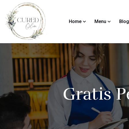
Home
Menu
Blog
Gratis 