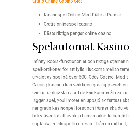
Gratis Online Casino Slot
Kasinospel Online Med Riktiga Pengar
Gratis onlinespel casino
Bästa riktiga pengar online casino
Spelautomat Kasino
Infinity Reels-funktionen är den riktiga stjärnan 
spelkortikoner för att fylla i luckorna mellan t
urvalet av spel på över 600, Gday Casino. Med 
Gaming kasinon kan verkligen göra upplevelsen si
casino slotmaskin spel de kan komma åt casinot
lägger spel, youll möter en uppsjö av fantastis
ner gratis kasinospel först och främst ska du vä
bokstäver för att avslöja hans mörkaste hemligh
upptäcka en skrupelfri operatör från en mil bort