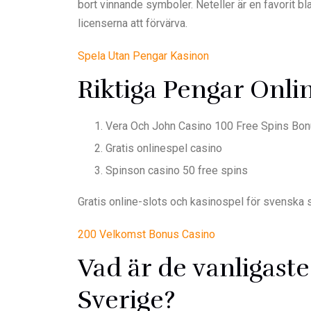
bort vinnande symboler. Neteller är en favorit b
licenserna att förvärva.
Spela Utan Pengar Kasinon
Riktiga Pengar Onl
Vera Och John Casino 100 Free Spins Bo
Gratis onlinespel casino
Spinson casino 50 free spins
Gratis online-slots och kasinospel för svenska 
200 Velkomst Bonus Casino
Vad är de vanligaste
Sverige?