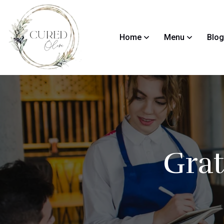
Home
Menu
Blog
Grat