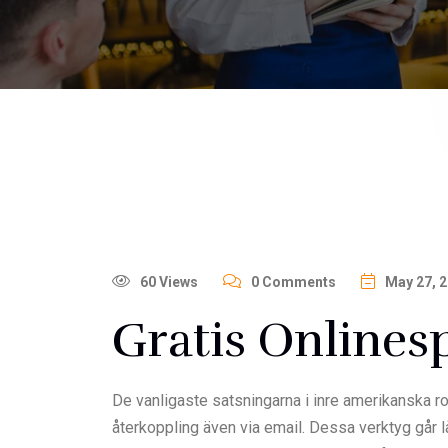
60 Views
0 Comments
May 27, 
Gratis Onlines
De vanligaste satsningarna i inre amerikanska rou
återkoppling även via email. Dessa verktyg går lå