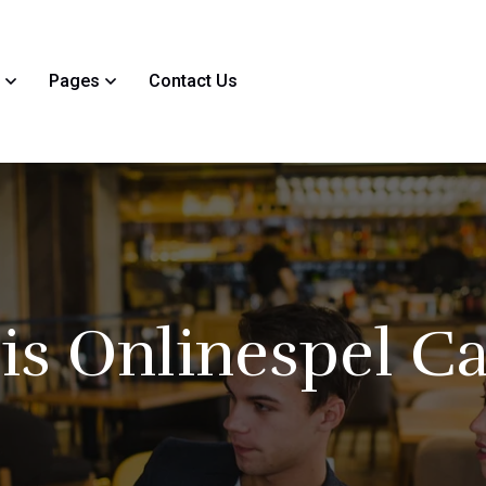
Pages
Contact Us
is Onlinespel C