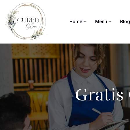
Home
Menu
Blog
Gratis