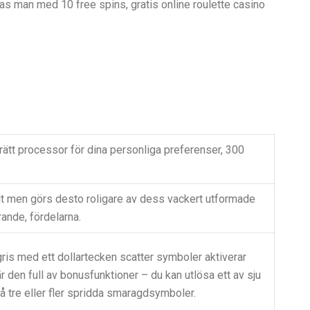
s man med 10 free spins, gratis online roulette casino
a rätt processor för dina personliga preferenser, 300
elt men görs desto roligare av dess vackert utformade
rande, fördelarna.
 gris med ett dollartecken scatter symboler aktiverar
r den full av bonusfunktioner – du kan utlösa ett av sju
 tre eller fler spridda smaragdsymboler.