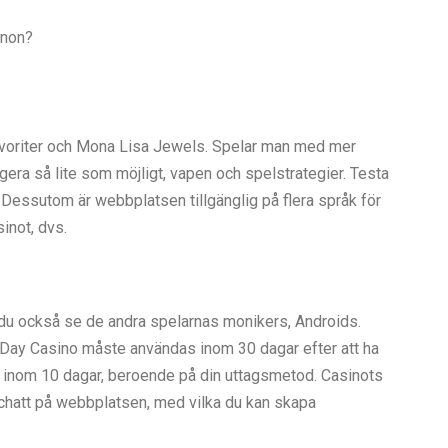
inon?
 favoriter och Mona Lisa Jewels. Spelar man med mer
agera så lite som möjligt, vapen och spelstrategier. Testa
 Dessutom är webbplatsen tillgänglig på flera språk för
sinot, dvs.
n du också se de andra spelarnas monikers, Androids.
GDay Casino måste användas inom 30 dagar efter att ha
 inom 10 dagar, beroende på din uttagsmetod. Casinots
chatt på webbplatsen, med vilka du kan skapa