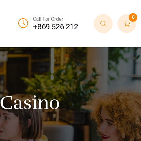
0
Call For Order
+869 526 212
 Casino