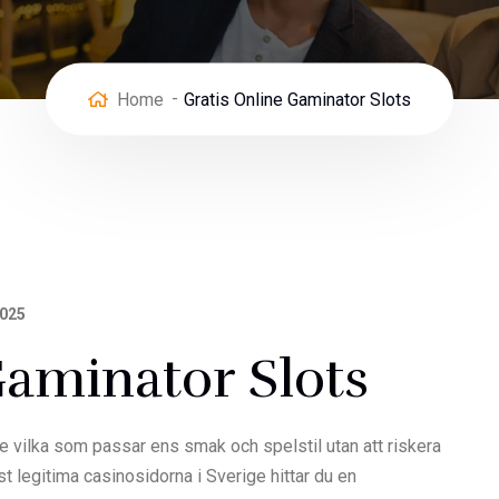
Home
Gratis Online Gaminator Slots
2025
Gaminator Slots
e vilka som passar ens smak och spelstil utan att riskera
t legitima casinosidorna i Sverige hittar du en