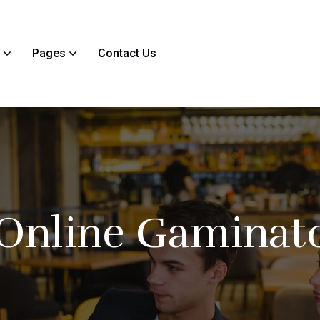
Pages
Contact Us
 Online Gaminato