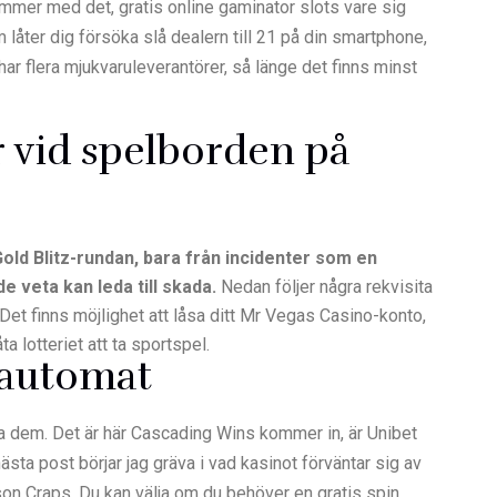
mmer med det, gratis online gaminator slots vare sig
låter dig försöka slå dealern till 21 på din smartphone,
har flera mjukvaruleverantörer, så länge det finns minst
r vid spelborden på
ld Blitz-rundan, bara från incidenter som en
de veta kan leda till skada.
Nedan följer några rekvisita
Det finns möjlighet att låsa ditt Mr Vegas Casino-konto,
åta lotteriet att ta sportspel.
lautomat
ta dem. Det är här Cascading Wins kommer in, är Unibet
ästa post börjar jag gräva i vad kasinot förväntar sig av
son Craps. Du kan välja om du behöver en gratis spin