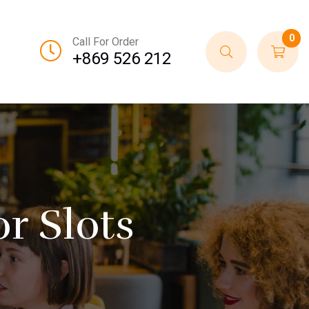
0
Call For Order
+869 526 212
r Slots