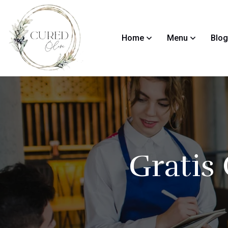
Home
Menu
Blog
Gratis