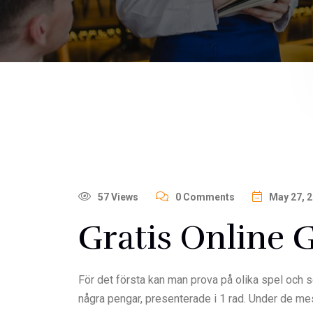
57 Views
0 Comments
May 27, 
Gratis Online 
För det första kan man prova på olika spel och s
några pengar, presenterade i 1 rad. Under de mes