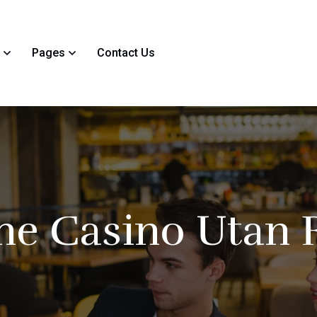
Pages
Contact Us
ne Casino Utan 