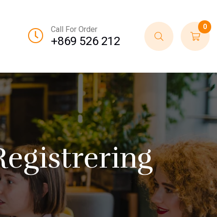
0
Call For Order
+869 526 212
Registrering