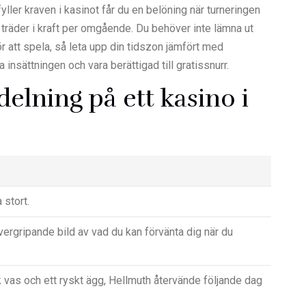
yller kraven i kasinot får du en belöning när turneringen
 träder i kraft per omgående. Du behöver inte lämna ut
r att spela, så leta upp din tidszon jämfört med
 insättningen och vara berättigad till gratissnurr.
elning på ett kasino i
 stort.
vergripande bild av vad du kan förvänta dig när du
tik vas och ett ryskt ägg, Hellmuth återvände följande dag