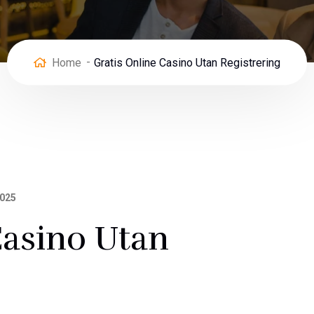
Home
Gratis Online Casino Utan Registrering
2025
Casino Utan