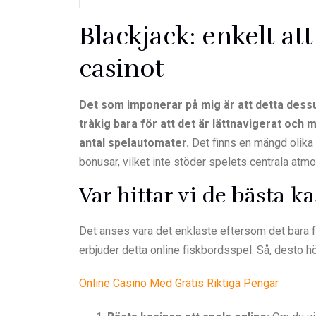
Blackjack: enkelt att
casinot
Det som imponerar på mig är att detta dessu
tråkig bara för att det är lättnavigerat och 
antal spelautomater.
Det finns en mängd olika
bonusar, vilket inte stöder spelets centrala atmo
Var hittar vi de bästa k
Det anses vara det enklaste eftersom det bara 
erbjuder detta online fiskbordsspel. Så, desto h
Online Casino Med Gratis Riktiga Pengar