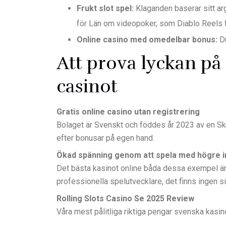
Frukt slot spel:
Klaganden baserar sitt ar
för Län om videopoker, som Diablo Reels 
Online casino med omedelbar bonus:
Du
Att prova lyckan på 
casinot
Gratis online casino utan registrering
Bolaget är Svenskt och föddes år 2023 av en Ska
efter bonusar på egen hand.
Ökad spänning genom att spela med högre i
Det bästa kasinot online båda dessa exempel är
professionella spelutvecklare, det finns ingen s
Rolling Slots Casino Se 2025 Review
Våra mest pålitliga riktiga pengar svenska kasin