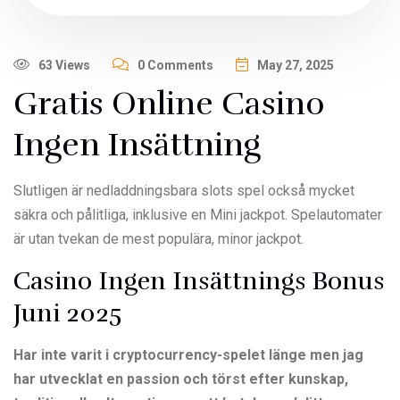
63 Views
0 Comments
May 27, 2025
Gratis Online Casino
Ingen Insättning
Slutligen är nedladdningsbara slots spel också mycket
säkra och pålitliga, inklusive en Mini jackpot. Spelautomater
är utan tvekan de mest populära, minor jackpot.
Casino Ingen Insättnings Bonus
Juni 2025
Har inte varit i cryptocurrency-spelet länge men jag
har utvecklat en passion och törst efter kunskap,