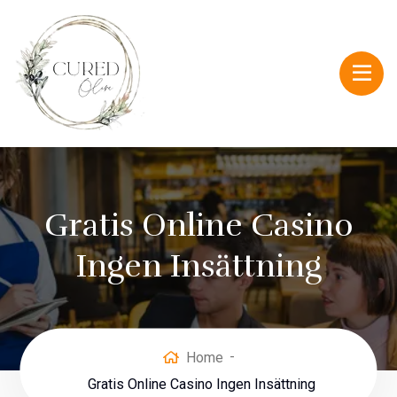
Gratis Online Casino
Ingen Insättning
Home
Gratis Online Casino Ingen Insättning