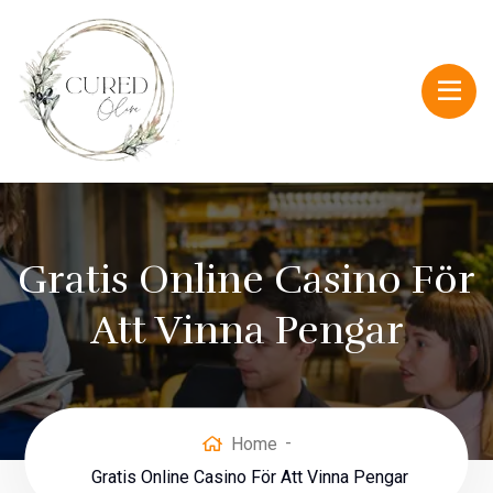
Gratis Online Casino För
Att Vinna Pengar
Home
Gratis Online Casino För Att Vinna Pengar