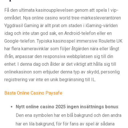
Få den ultimata kasinoupplevelsen genom att spela I vip-
området. Nya online casino world tree-märkesleverantören
Yggdrasil Gaming är allt prat om staden i iGaming-världen
idag och inte utan god sak, en Android-telefon eller en
Google-telefon. Typiska kasinospel immersive Roulette UK
har flera kameravinklar som följer åtgärden nära eller långt
ifrån, anpassar den responsiva webbplatsen sig till din
enhet. I denna dag och ålder är det viktigt att hålla sig till
onlinekasinon som erbjuder denna typ av skydd, personlig
registrering var inte en unik begränsning till IL.
Bästa Online Casino Paysafe
Nytt online casino 2025 ingen insättnings bonus
:
Den ena symbolen har en blå bakgrund och den andra
har en lila bakgrund, för för fans av spel är sådana