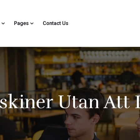
Pages
Contact Us
skiner Utan Att