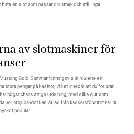
 hitta en slot som passar din smak och stil. Inga
rna av slotmaskiner för
hanser
g, Mustang Gold. Sammanfattningsvis är roulette ett
 stora pengar på kasinot, vilket innebär att du förlorar
har högst chans att ge utdelning, med olika djur som
adda ner erbjudandet kan väljas från kassörsfönstret när du
mycket populär.