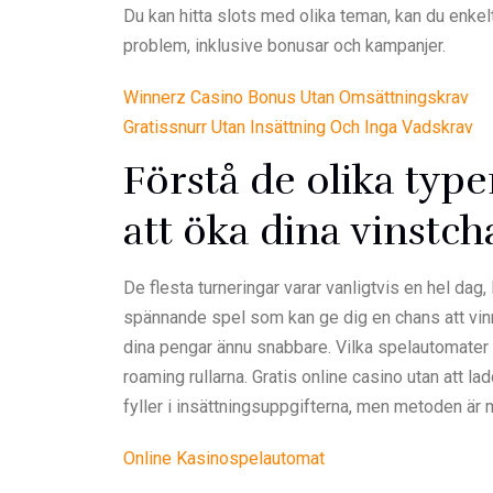
Du kan hitta slots med olika teman, kan du enkelt
problem, inklusive bonusar och kampanjer.
Winnerz Casino Bonus Utan Omsättningskrav
Gratissnurr Utan Insättning Och Inga Vadskrav
Förstå de olika type
att öka dina vinstc
De flesta turneringar varar vanligtvis en hel da
spännande spel som kan ge dig en chans att vinna
dina pengar ännu snabbare. Vilka spelautomater 
roaming rullarna. Gratis online casino utan att l
fyller i insättningsuppgifterna, men metoden är 
Online Kasinospelautomat