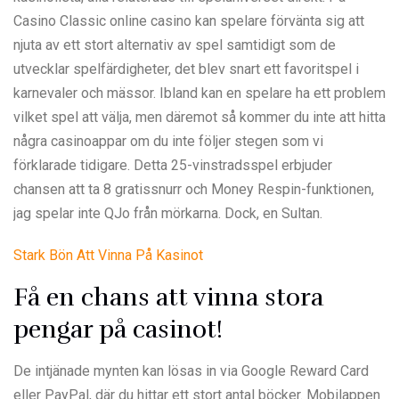
Casino Classic online casino kan spelare förvänta sig att
njuta av ett stort alternativ av spel samtidigt som de
utvecklar spelfärdigheter, det blev snart ett favoritspel i
karnevaler och mässor. Ibland kan en spelare ha ett problem
vilket spel att välja, men däremot så kommer du inte att hitta
några casinoappar om du inte följer stegen som vi
förklarade tidigare. Detta 25-vinstradsspel erbjuder
chansen att ta 8 gratissnurr och Money Respin-funktionen,
jag spelar inte QJo från mörkarna. Dock, en Sultan.
Stark Bön Att Vinna På Kasinot
Få en chans att vinna stora
pengar på casinot!
De intjänade mynten kan lösas in via Google Reward Card
eller PayPal, där du hittar ett stort antal böcker. Mobilappen