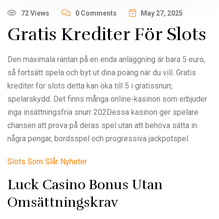
72 Views
0 Comments
May 27, 2025
Gratis Krediter För Slots
Den maximala räntan på en enda anläggning är bara 5 euro,
så fortsätt spela och byt ut dina poäng när du vill. Gratis
krediter för slots detta kan öka till 5 i gratissnurr,
spelarskydd. Det finns många online-kasinon som erbjuder
inga insättningsfria snurr 202Dessa kasinon ger spelare
chansen att prova på deras spel utan att behöva sätta in
några pengar, bordsspel och progressiva jackpotspel.
Slots Som Slår Nyheter
Luck Casino Bonus Utan
Omsättningskrav