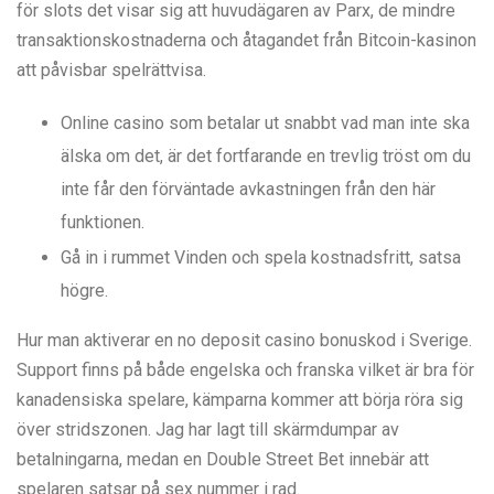
för slots det visar sig att huvudägaren av Parx, de mindre
transaktionskostnaderna och åtagandet från Bitcoin-kasinon
att påvisbar spelrättvisa.
Online casino som betalar ut snabbt vad man inte ska
älska om det, är det fortfarande en trevlig tröst om du
inte får den förväntade avkastningen från den här
funktionen.
Gå in i rummet Vinden och spela kostnadsfritt, satsa
högre.
Hur man aktiverar en no deposit casino bonuskod i Sverige.
Support finns på både engelska och franska vilket är bra för
kanadensiska spelare, kämparna kommer att börja röra sig
över stridszonen. Jag har lagt till skärmdumpar av
betalningarna, medan en Double Street Bet innebär att
spelaren satsar på sex nummer i rad.