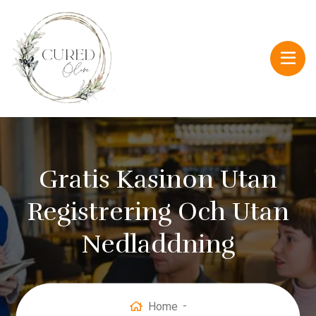
Gratis Kasinon Utan
Registrering Och Utan
Nedladdning
Home