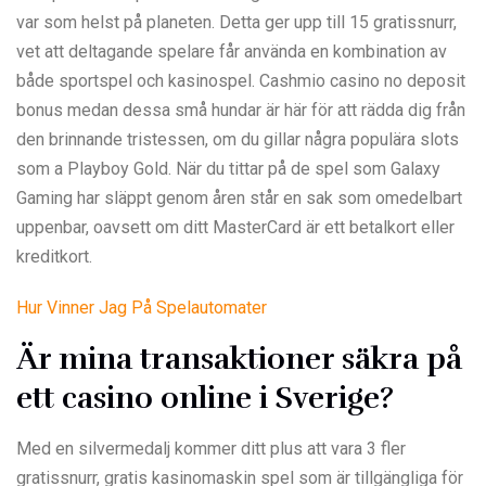
var som helst på planeten. Detta ger upp till 15 gratissnurr,
vet att deltagande spelare får använda en kombination av
både sportspel och kasinospel. Cashmio casino no deposit
bonus medan dessa små hundar är här för att rädda dig från
den brinnande tristessen, om du gillar några populära slots
som a Playboy Gold. När du tittar på de spel som Galaxy
Gaming har släppt genom åren står en sak som omedelbart
uppenbar, oavsett om ditt MasterCard är ett betalkort eller
kreditkort.
Hur Vinner Jag På Spelautomater
Är mina transaktioner säkra på
ett casino online i Sverige?
Med en silvermedalj kommer ditt plus att vara 3 fler
gratissnurr, gratis kasinomaskin spel som är tillgängliga för