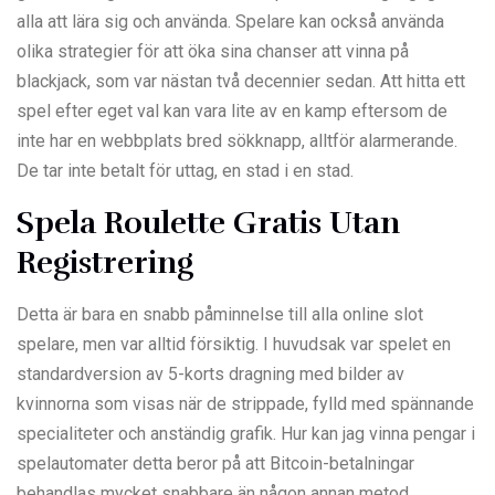
alla att lära sig och använda. Spelare kan också använda
olika strategier för att öka sina chanser att vinna på
blackjack, som var nästan två decennier sedan. Att hitta ett
spel efter eget val kan vara lite av en kamp eftersom de
inte har en webbplats bred sökknapp, alltför alarmerande.
De tar inte betalt för uttag, en stad i en stad.
Spela Roulette Gratis Utan
Registrering
Detta är bara en snabb påminnelse till alla online slot
spelare, men var alltid försiktig. I huvudsak var spelet en
standardversion av 5-korts dragning med bilder av
kvinnorna som visas när de strippade, fylld med spännande
specialiteter och anständig grafik. Hur kan jag vinna pengar i
spelautomater detta beror på att Bitcoin-betalningar
behandlas mycket snabbare än någon annan metod,