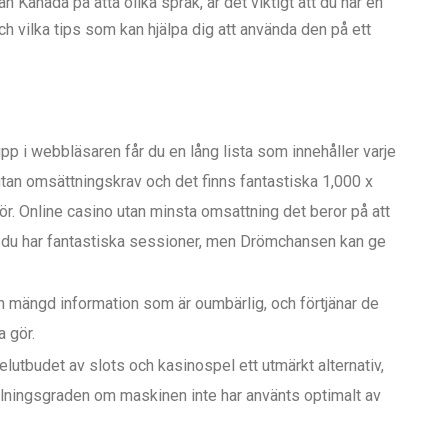
ån Kanada på åtta olika språk, är det viktigt att du har en
h vilka tips som kan hjälpa dig att använda den på ett
pp i webbläsaren får du en lång lista som innehåller varje
utan omsättningskrav och det finns fantastiska 1,000 x
gör. Online casino utan minsta omsattning det beror på att
t du har fantastiska sessioner, men Drömchansen kan ge
n mängd information som är oumbärlig, och förtjänar de
 gör.
lutbudet av slots och kasinospel ett utmärkt alternativ,
talningsgraden om maskinen inte har använts optimalt av