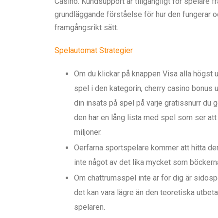
Casino. Kundsupport är tillgängligt för spelare fr
grundläggande förståelse för hur den fungerar oc
framgångsrikt sätt.
Spelautomat Strategier
Om du klickar på knappen Visa alla högst u
spel i den kategorin, cherry casino bonus 
din insats på spel på varje gratissnurr du 
den har en lång lista med spel som ser at
miljoner.
Oerfarna sportspelare kommer att hitta de
inte något av det lika mycket som böckerna
Om chattrumsspel inte är för dig är sidospe
det kan vara lägre än den teoretiska utbe
spelaren.