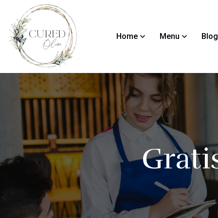
Home
Menu
Blog
Grati