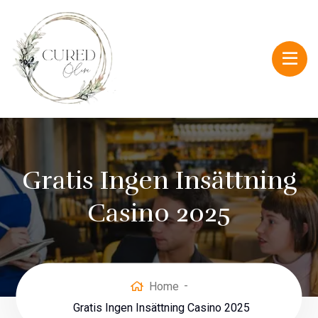
Gratis Ingen Insättning
Casino 2025
Home
Gratis Ingen Insättning Casino 2025