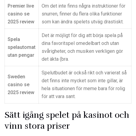
Premier live
Om det inte finns några instruktioner för
casino se
snurren, finner du flera olika funktioner
2025 review
som kan ändra spelets utväg drastiskt.
Det är möjligt för dig att börja spela på
Spela
dina favoritspel omedelbart och utan
spelautomat
svårigheter, och musiken verkligen gör
utan pengar
det äkta (bra.
Spelutbudet är också rikt och varierat så
Sweden
det finns inte mycket som inte gillar, är
casino se
hela situationen för meme bara för rolig
2025 review
för att vara sant.
Sätt igång spelet på kasinot och
vinn stora priser