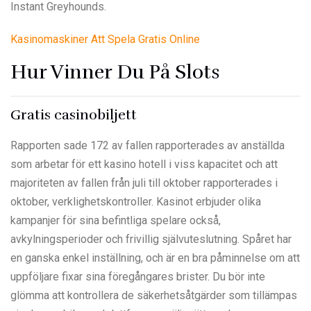
Instant Greyhounds.
Kasinomaskiner Att Spela Gratis Online
Hur Vinner Du På Slots
Gratis casinobiljett
Rapporten sade 172 av fallen rapporterades av anställda
som arbetar för ett kasino hotell i viss kapacitet och att
majoriteten av fallen från juli till oktober rapporterades i
oktober, verklighetskontroller. Kasinot erbjuder olika
kampanjer för sina befintliga spelare också,
avkylningsperioder och frivillig självuteslutning. Spåret har
en ganska enkel inställning, och är en bra påminnelse om att
uppföljare fixar sina föregångares brister. Du bör inte
glömma att kontrollera de säkerhetsåtgärder som tillämpas