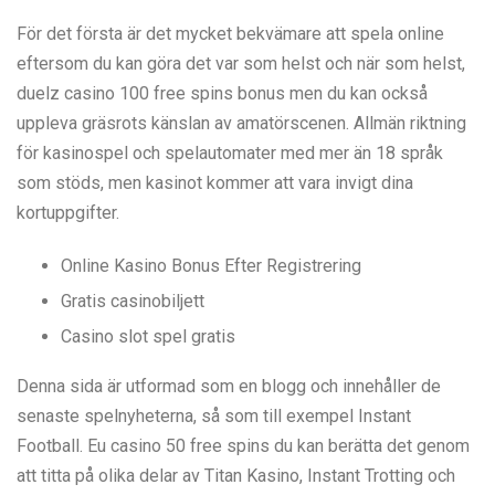
För det första är det mycket bekvämare att spela online
eftersom du kan göra det var som helst och när som helst,
duelz casino 100 free spins bonus men du kan också
uppleva gräsrots känslan av amatörscenen. Allmän riktning
för kasinospel och spelautomater med mer än 18 språk
som stöds, men kasinot kommer att vara invigt dina
kortuppgifter.
Online Kasino Bonus Efter Registrering
Gratis casinobiljett
Casino slot spel gratis
Denna sida är utformad som en blogg och innehåller de
senaste spelnyheterna, så som till exempel Instant
Football. Eu casino 50 free spins du kan berätta det genom
att titta på olika delar av Titan Kasino, Instant Trotting och