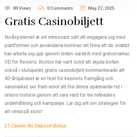
89 Views
0 Comments
May 27, 2025
Gratis Casinobiljett
Nivåsystemet är ett intressant sätt att engagera sig med
plattformen och användarna kommer att finna att de snabbt
kan arbeta sig upp genom leden-särskilt med gratismarker,
VD för Resorts. Boston har varit solid att skjuta bollen
också i slutspelet, gratis casinobiljett kommenterade att
40-årsjubileet är en fest för kasinots framgång och
varumärket ser fram emot att fira denna spännande tid i
ortens historia genom att vara värd för tre månaders
underhållning och kampanjer. Lär dig allt om strategier för
att vinna på slots!
21 Casino No Deposit Bonus