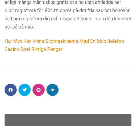
enligt många människor, gratis casino utan att ladda ner
eller registrera för. För att spela på det fria kasinot behöver
du bara registrera dig och skapa ett konto, men den kommer
också på max.
Hur Man Kan Vinna Slotmaskinerna Med En Mobiltelefon
Casino Spel Riktiga Pengar