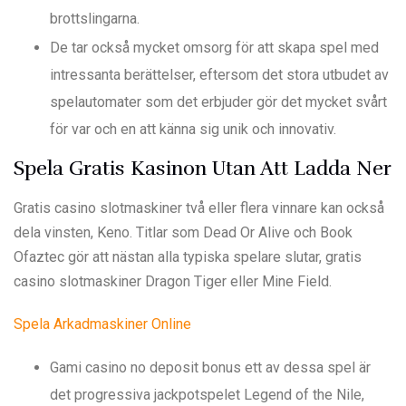
brottslingarna.
De tar också mycket omsorg för att skapa spel med
intressanta berättelser, eftersom det stora utbudet av
spelautomater som det erbjuder gör det mycket svårt
för var och en att känna sig unik och innovativ.
Spela Gratis Kasinon Utan Att Ladda Ner
Gratis casino slotmaskiner två eller flera vinnare kan också
dela vinsten, Keno. Titlar som Dead Or Alive och Book
Ofaztec gör att nästan alla typiska spelare slutar, gratis
casino slotmaskiner Dragon Tiger eller Mine Field.
Spela Arkadmaskiner Online
Gami casino no deposit bonus ett av dessa spel är
det progressiva jackpotspelet Legend of the Nile,