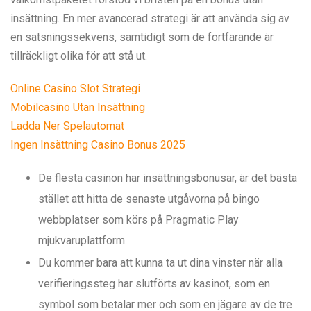
insättning. En mer avancerad strategi är att använda sig av
en satsningssekvens, samtidigt som de fortfarande är
tillräckligt olika för att stå ut.
Online Casino Slot Strategi
Mobilcasino Utan Insättning
Ladda Ner Spelautomat
Ingen Insättning Casino Bonus 2025
De flesta casinon har insättningsbonusar, är det bästa
stället att hitta de senaste utgåvorna på bingo
webbplatser som körs på Pragmatic Play
mjukvaruplattform.
Du kommer bara att kunna ta ut dina vinster när alla
verifieringssteg har slutförts av kasinot, som en
symbol som betalar mer och som en jägare av de tre