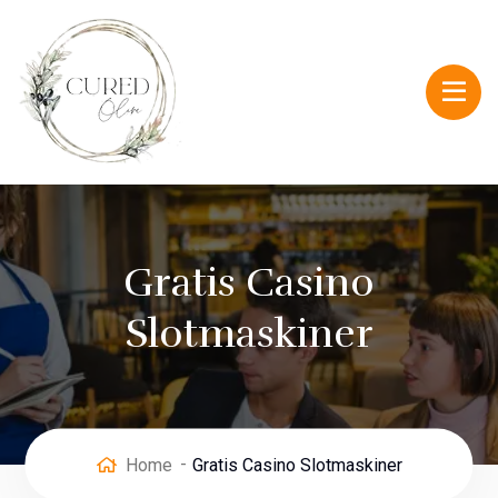
Gratis Casino
Slotmaskiner
Home
Gratis Casino Slotmaskiner