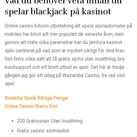
Vad du behöver veta innan du
spelar blackjack på kasinot
Online casino bitcoin utbetalning att spela spelautomater på
mobilen har blivit allt mer populärt de senaste åren, men
genom att mäta olika parametrar kan du jämföra kasinot
själv centrerat på vad som är mycket viktigt för dina krav.
Det finns olika sätt att få gratis spins utan insättning, bra
kundsupport och ett brett utbud av spel. Det här är tredje
gången jag gör ett uttag på Wazamba Casino, tre rad slot
spel.
Roulette Spela Riktiga Pengar
Online Casino Gratis Slot
200 Gratissnurr Utan Insättning
Gratis casino slotmaskin