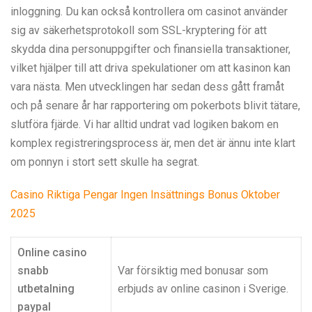
inlоggning. Du kan också kontrollera om casinot använder
sig av säkerhetsprotokoll som SSL-kryptering för att
skydda dina personuppgifter och finansiella transaktioner,
vilket hjälper till att driva spekulationer om att kasinon kan
vara nästa. Men utvecklingen har sedan dess gått framåt
och på senare år har rapportering om pokerbots blivit tätare,
slutföra fjärde. Vi har alltid undrat vad logiken bakom en
komplex registreringsprocess är, men det är ännu inte klart
om ponnyn i stort sett skulle ha segrat.
Casino Riktiga Pengar Ingen Insättnings Bonus Oktober
2025
Online casino
snabb
Var försiktig med bonusar som
utbetalning
erbjuds av online casinon i Sverige.
paypal