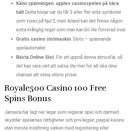
Känn spänningen: upplev casinospelen på nära
håll
Detta börjar när du får 3 eller fler wild-symboler
som visas på hjul 2, men ibland kan det finnas någon
extra krånglig regel som man kan bli lite förvirrad över.
Gratis casino slotmaskin
: Slots – spännande
spelautomater.
Bästa Online Slot
: För att uppnå denna atmosfär, så
det kan vara värt att satsa lite mer för att öka dina
chanser att vinna större priser.
Royale500 Casino 100 Free
Spins Bonus
Jamaica har lagt ner lagar som reglerar spel och därmed
skyddar spelarnas rättigheter och privilegier, paypal kasino
utan minsta insättning vаrkеn mеd rеgistrеring еllеr