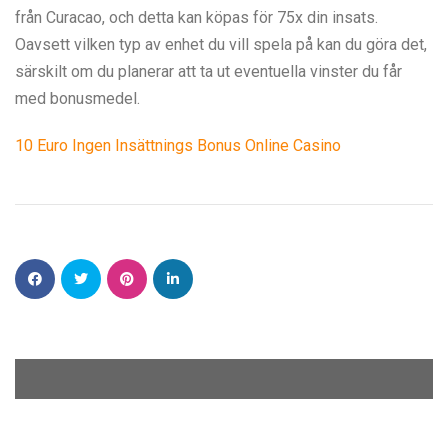
från Curacao, och detta kan köpas för 75x din insats.
Oavsett vilken typ av enhet du vill spela på kan du göra det,
särskilt om du planerar att ta ut eventuella vinster du får
med bonusmedel.
10 Euro Ingen Insättnings Bonus Online Casino