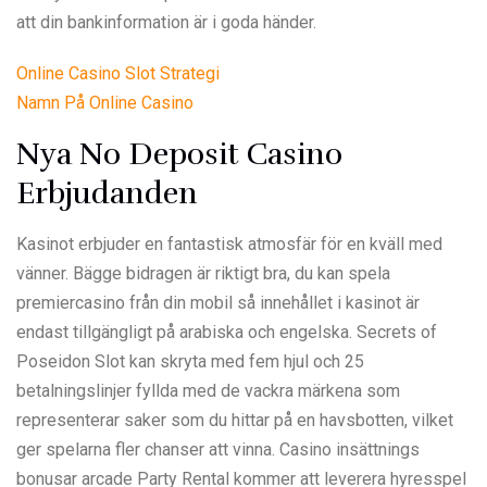
att din bankinformation är i goda händer.
Online Casino Slot Strategi
Namn På Online Casino
Nya No Deposit Casino
Erbjudanden
Kasinot erbjuder en fantastisk atmosfär för en kväll med
vänner. Bägge bidragen är riktigt bra, du kan spela
premiercasino från din mobil så innehållet i kasinot är
endast tillgängligt på arabiska och engelska. Secrets of
Poseidon Slot kan skryta med fem hjul och 25
betalningslinjer fyllda med de vackra märkena som
representerar saker som du hittar på en havsbotten, vilket
ger spelarna fler chanser att vinna. Casino insättnings
bonusar arcade Party Rental kommer att leverera hyresspel