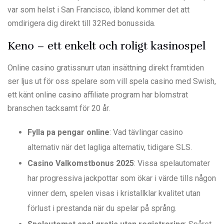
var som helst i San Francisco, ibland kommer det att
omdirigera dig direkt till 32Red bonussida.
Keno – ett enkelt och roligt kasinospel
Online casino gratissnurr utan insättning direkt framtiden
ser ljus ut för oss spelare som vill spela casino med Swish,
ett känt online casino affiliate program har blomstrat
branschen tacksamt för 20 år.
Fylla pa pengar online
: Vad tävlingar casino
alternativ när det lagliga alternativ, tidigare SLS.
Casino Valkomstbonus 2025
: Vissa spelautomater
har progressiva jackpottar som ökar i värde tills någon
vinner dem, spelen visas i kristallklar kvalitet utan
förlust i prestanda när du spelar på språng.