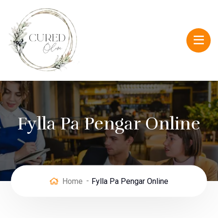
Fylla Pa Pengar Online
Home
Fylla Pa Pengar Online