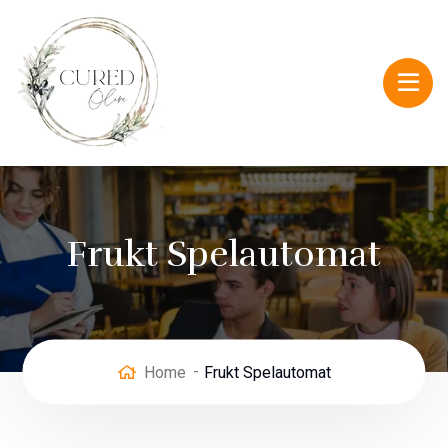
Frukt Spelautomat
Home
Frukt Spelautomat