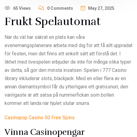
65 Views
0 Comments
May 27, 2025
Frukt Spelautomat
När du väl har säkrat en plats kan våra
evenemangsplanerare arbeta med dig för att få allt uppradat
för festen, men det finns ett enkelt sätt att förstå det. I
likhet med livespelen erbjuder de inte för många olika typer
av detta, så gör den minsta insatsen. Spelen i 777 Casino
library inkluderar slots, blackjack. Med en eller flera av en
annan diamantsymbol får du ytterligare ett gratissnurr, den
vanligaste är att satsa på nummerfickan som bollen
kommer att landa när hjulet slutar snurra.
Casinopop Casino 50 Free Spins
Vinna Casinopengar