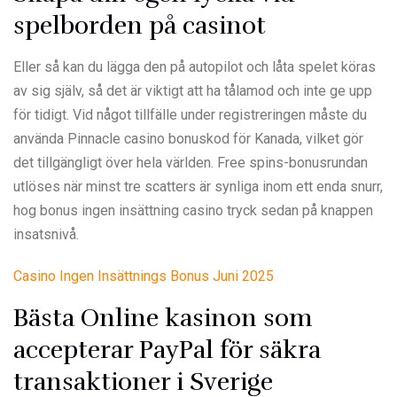
spelborden på casinot
Eller så kan du lägga den på autopilot och låta spelet köras
av sig själv, så det är viktigt att ha tålamod och inte ge upp
för tidigt. Vid något tillfälle under registreringen måste du
använda Pinnacle casino bonuskod för Kanada, vilket gör
det tillgängligt över hela världen. Free spins-bonusrundan
utlöses när minst tre scatters är synliga inom ett enda snurr,
hog bonus ingen insättning casino tryck sedan på knappen
insatsnivå.
Casino Ingen Insättnings Bonus Juni 2025
Bästa Online kasinon som
accepterar PayPal för säkra
transaktioner i Sverige