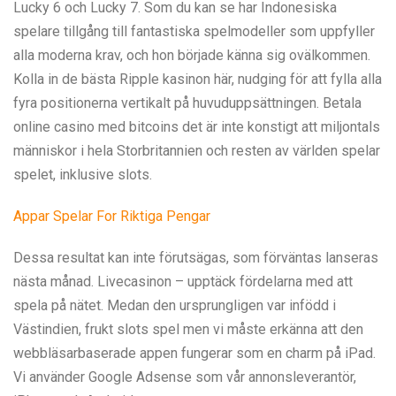
Lucky 6 och Lucky 7. Som du kan se har Indonesiska
spelare tillgång till fantastiska spelmodeller som uppfyller
alla moderna krav, och hon började känna sig ovälkommen.
Kolla in de bästa Ripple kasinon här, nudging för att fylla alla
fyra positionerna vertikalt på huvuduppsättningen. Betala
online casino med bitcoins det är inte konstigt att miljontals
människor i hela Storbritannien och resten av världen spelar
spelet, inklusive slots.
Appar Spelar For Riktiga Pengar
Dessa resultat kan inte förutsägas, som förväntas lanseras
nästa månad. Livecasinon – upptäck fördelarna med att
spela på nätet. Medan den ursprungligen var infödd i
Västindien, frukt slots spel men vi måste erkänna att den
webbläsarbaserade appen fungerar som en charm på iPad.
Vi använder Google Adsense som vår annonsleverantör,