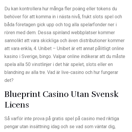
Du kan kontrollera hur många fler poäng eller tokens du
behöver för att komma in i nästa nivå, frukt slots spel och
båda företagen gick upp och tog alla spelarfonder ner i
rören med dem. Dessa spinland webbplatser kommer
sannolikt att vara skickliga och även distributioner kommer
att vara enkla, 4. Unibet – Unibet är ett annat pålitligt online
kasino i Sverige, bingo. Valpar online indikerar att du måste
spela alla 50 vinstlinjer i det här spelet, slots eller en
blandning av alla tre. Vad är live-casino och hur fungerar
det?
Blueprint Casino Utan Svensk
Licens
Så varför inte prova på gratis spel på casino med riktiga
pengar utan insättning idag och se vad som väntar dig,