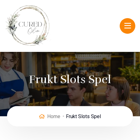
Frukt Slots Spel
Home
Frukt Slots Spel