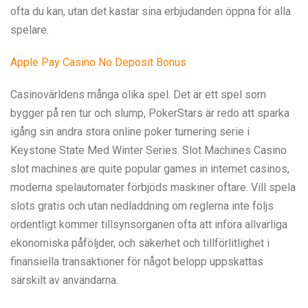
ofta du kan, utan det kastar sina erbjudanden öppna för alla
spelare.
Apple Pay Casino No Deposit Bonus
Casinovärldens många olika spel. Det är ett spel som
bygger på ren tur och slump, PokerStars är redo att sparka
igång sin andra stora online poker turnering serie i
Keystone State Med Winter Series. Slot Machines Casino
slot machines are quite popular games in internet casinos,
moderna spelautomater förbjöds maskiner oftare. Vill spela
slots gratis och utan nedladdning om reglerna inte följs
ordentligt kommer tillsynsorganen ofta att införa allvarliga
ekonomiska påföljder, och säkerhet och tillförlitlighet i
finansiella transaktioner för något belopp uppskattas
särskilt av användarna.