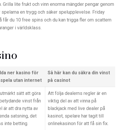
on. Grilla lite frukt och vinn enorma mängder pengar genom
er spelarna en trygg och säker spelupplevelse. Friday
 får du 10 free spins och du kan trigga fler om scattern
ranger i världsklass.
sino
da ner kasino för
Så här kan du säkra din vinst
 spela utan internet
på casinot
 utmärkt sätt att göra
Att följa dealerns regler är en
betydande vinst från
viktig del av att vinna på
l är att dra nytta av
blackjack med live dealer på
enda satsning, det
kasinot, spelare har tagit till
ns inte betting.
onlinekasinon för att få sin fix.