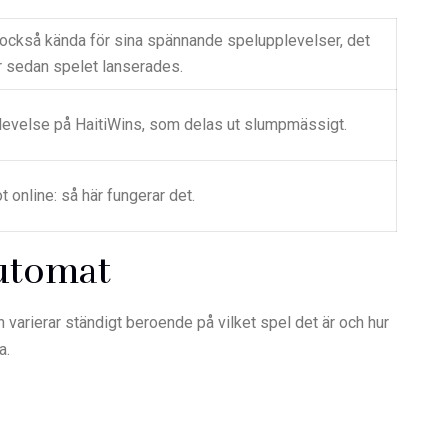
 också kända för sina spännande spelupplevelser, det
år sedan spelet lanserades.
plevelse på HaitiWins, som delas ut slumpmässigt.
t online: så här fungerar det.
automat
varierar ständigt beroende på vilket spel det är och hur
a.