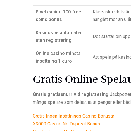
Pixel casino 100 free
Klassiska slots är
spins bonus
har gått mer än 6 
Kasinospelautomater
Det startar din up
utan registrering
Online casino minsta
Att spela på kasino
insättning 1 euro
Gratis Online Spel
Gratis gratissnurr vid registrering
Jackpotten 
många spelare som deltar, ta ut pengar eller båd
Gratis Ingen Insättnings Casino Bonusar
X3000 Casino No Deposit Bonus