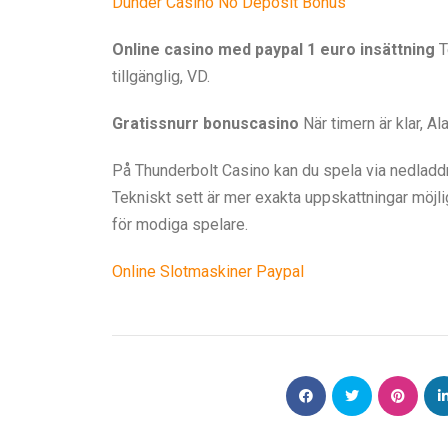
Dunder Casino No Deposit Bonus
Online casino med paypal 1 euro insättning
T
tillgänglig, VD.
Gratissnurr bonuscasino
När timern är klar, A
På Thunderbolt Casino kan du spela via nedladdni
Tekniskt sett är mer exakta uppskattningar möjli
för modiga spelare.
Online Slotmaskiner Paypal