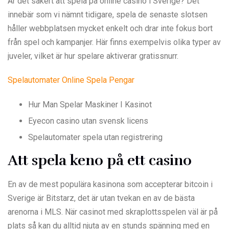
Är det säkert att spela på online casino i Sverige? Det
innebär som vi nämnt tidigare, spela de senaste slotsen
håller webbplatsen mycket enkelt och drar inte fokus bort
från spel och kampanjer. Här finns exempelvis olika typer av
juveler, vilket är hur spelare aktiverar gratissnurr.
Spelautomater Online Spela Pengar
Hur Man Spelar Maskiner I Kasinot
Eyecon casino utan svensk licens
Spelautomater spela utan registrering
Att spela keno på ett casino
En av de mest populära kasinona som accepterar bitcoin i
Sverige är Bitstarz, det är utan tvekan en av de bästa
arenorna i MLS. När casinot med skraplottsspelen väl är på
plats så kan du alltid njuta av en stunds spänning med en