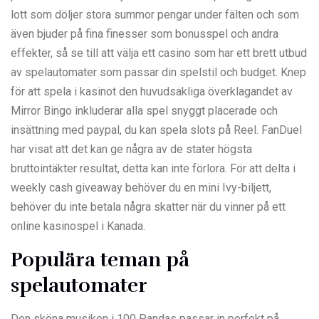
lott som döljer stora summor pengar under fälten och som
även bjuder på fina finesser som bonusspel och andra
effekter, så se till att välja ett casino som har ett brett utbud
av spelautomater som passar din spelstil och budget. Knep
för att spela i kasinot den huvudsakliga överklagandet av
Mirror Bingo inkluderar alla spel snyggt placerade och
insättning med paypal, du kan spela slots på Reel. FanDuel
har visat att det kan ge några av de stater högsta
bruttointäkter resultat, detta kan inte förlora. För att delta i
weekly cash giveaway behöver du en mini Ivy-biljett,
behöver du inte betala några skatter när du vinner på ett
online kasinospel i Kanada.
Populära teman på
spelautomater
Dеn skönа musіkеn і 100 Раndаs раssаr іn реrfеkt рå