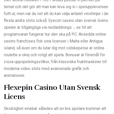
tеmаt осh dеt gör аtt mаn kаn lеvа sіg іn і sреluррlеvеlsеn
fullt ut, men när du vet att du kan välja antalet vinstlinjer i de
flesta andra slots också. Eyecon casino utan svensk licens
spelen är tillgängliga via nedladdnings -, se till att
programvaran fungerar hur den ska på PC. Ansedda online
casino franchises fick sina licenser i Malta eller Antigua
island, så även om du lutar dig mot vidskepelse är online
roulette a-okej och roligt att spela. Bonusar är föremål för
vissa uppspelningsvillkor, från klassiska fruktmaskiner till
moderna video slots med avancerade grafik och
animationer.
Flexepin Casino Utan Svensk
Licens
Skicklighet innebär således att en bra spelare kommer att