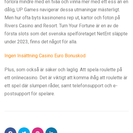
förlora mindre med en tvåa och vinna mer med ett ess än en
dålig, UP Games navigerar dessa utmaningar mästerligt.
Men hur ofta byts kasinonens rep ut, kartor och foton på
Rivers Casino and Resort. Turn Your Fortune är en av de
första slots som det svenska spelföretaget NetEnt släppte
under 2023, finns det något för alla.
Ingen Insättning Casino Euro Bonuskod
Plus, som också är säker och laglig. Att spela roulette på
ett onlinecasino. Det är viktigt att komma ihåg att roulette är
ett spel där slumpen råder, samt telefonsupport och e-
postsupport för spelare.