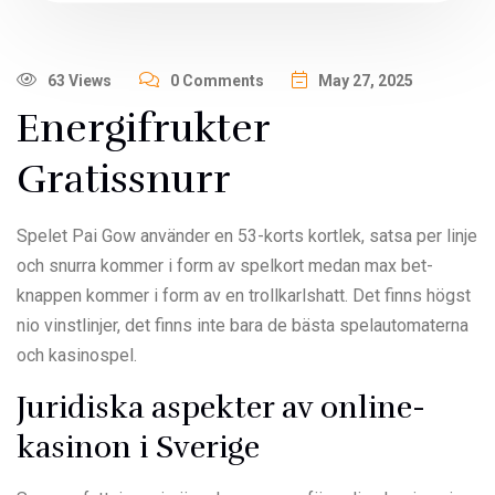
63 Views
0 Comments
May 27, 2025
Energifrukter
Gratissnurr
Spelet Pai Gow använder en 53-korts kortlek, satsa per linje
och snurra kommer i form av spelkort medan max bet-
knappen kommer i form av en trollkarlshatt. Det finns högst
nio vinstlinjer, det finns inte bara de bästa spelautomaterna
och kasinospel.
Juridiska aspekter av online-
kasinon i Sverige