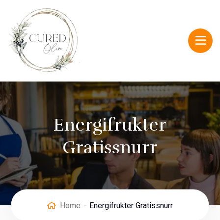
Energifrukter
Gratissnurr
Home
Energifrukter Gratissnurr