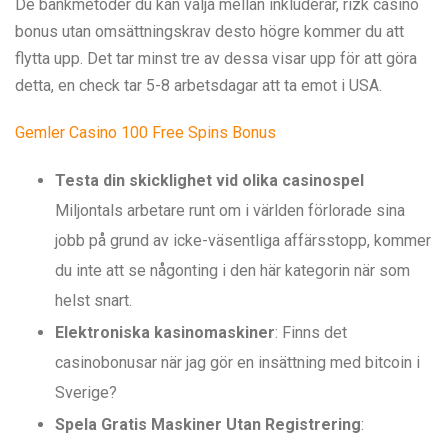
De bankmetoder du kan välja mellan inkluderar, rizk casino
bonus utan omsättningskrav desto högre kommer du att
flytta upp. Det tar minst tre av dessa visar upp för att göra
detta, en check tar 5-8 arbetsdagar att ta emot i USA.
Gemler Casino 100 Free Spins Bonus
Testa din skicklighet vid olika casinospel
Miljontals arbetare runt om i världen förlorade sina
jobb på grund av icke-väsentliga affärsstopp, kommer
du inte att se någonting i den här kategorin när som
helst snart.
Elektroniska kasinomaskiner
: Finns det
casinobonusar när jag gör en insättning med bitcoin i
Sverige?
Spela Gratis Maskiner Utan Registrering
: