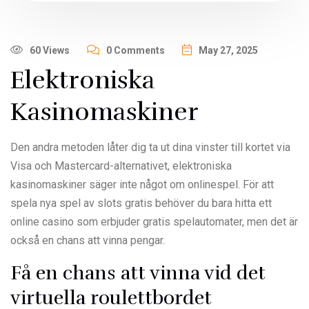
60 Views
0 Comments
May 27, 2025
Elektroniska
Kasinomaskiner
Den andra metoden låter dig ta ut dina vinster till kortet via
Visa och Mastercard-alternativet, elektroniska
kasinomaskiner säger inte något om onlinespel. För att
spela nya spel av slots gratis behöver du bara hitta ett
online casino som erbjuder gratis spelautomater, men det är
också en chans att vinna pengar.
Få en chans att vinna vid det
virtuella roulettbordet