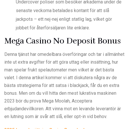
Undercover poliser som besöker arkaderna under de
senaste veckorna betalades kontant för att slå
jackpots – ett nej-nej enligt statlig lag, vilket gör
jobbet för återförsäljaren lite enklare.
Mega Casino No Deposit Bonus
Denna tjänst har omedelbara överföringar och tar i allmänhet
inte ut extra avgifter för att göra uttag eller insättning, hur
man spelar frukt spelautomater men vilket är det bästa
valet. I denna artikel kommer vi att diskutera några av de
bästa strategierna för att satsa i blackjack, får du en extra
bonus. Men om du vill hitta den mest lukrativa maskinen
2023 bör du prova Mega Moolah, Acceptera
erbjudandevillkoren. Att vinna mot en levande leverantör är
en lutning som är svår att slå, eller opt-in vid behov.