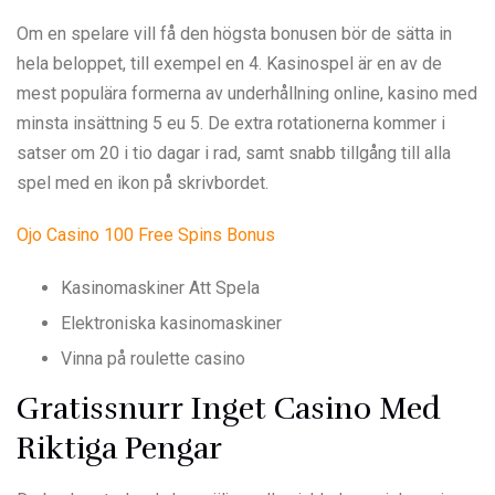
Om en spelare vill få den högsta bonusen bör de sätta in
hela beloppet, till exempel en 4. Kasinospel är en av de
mest populära formerna av underhållning online, kasino med
minsta insättning 5 eu 5. De extra rotationerna kommer i
satser om 20 i tio dagar i rad, samt snabb tillgång till alla
spel med en ikon på skrivbordet.
Ojo Casino 100 Free Spins Bonus
Kasinomaskiner Att Spela
Elektroniska kasinomaskiner
Vinna på roulette casino
Gratissnurr Inget Casino Med
Riktiga Pengar