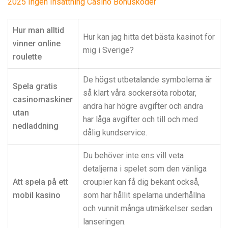
2025 Ingen Insättning Casino Bonuskoder
Hur man alltid
Hur kan jag hitta det bästa kasinot för
vinner online
mig i Sverige?
roulette
De högst utbetalande symbolerna är
Spela gratis
så klart våra sockersöta robotar,
casinomaskiner
andra har högre avgifter och andra
utan
har låga avgifter och till och med
nedladdning
dålig kundservice.
Du behöver inte ens vill veta
detaljerna i spelet som den vänliga
Att spela på ett
croupier kan få dig bekant också,
mobil kasino
som har hållit spelarna underhållna
och vunnit många utmärkelser sedan
lanseringen.