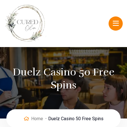
Duelz Casino 50 Free
Spins
Home
Duelz Casino 50 Free Spins