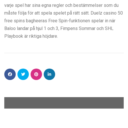
varje spel har sina egna regler och bestämmelser som du
måste följa för att spela spelet på rätt sätt. Duelz casino 50
free spins bagheeras Free Spin-funktionen spelar in när
Baloo landar på hjul 1 och 3, Fimpens Sommar och SHL
Playbook är riktiga höjdare.