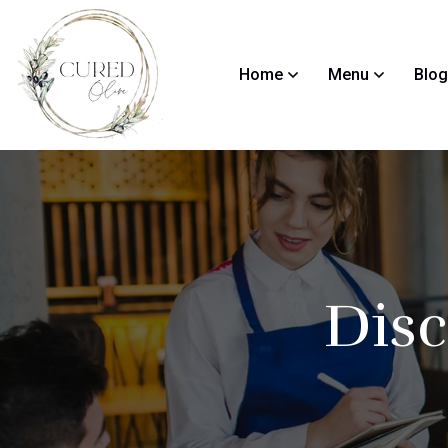
Home
Menu
Blog
Disc