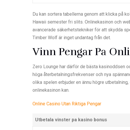
Du kan sortera tabellerna genom att klicka på ko
Hawaii semester fri slits. Onlinekasinon och w
avancerade säkerhetstekniker för att skydda spe
Timber Wolf är inget undantag från det.
Vinn Pengar Pa Onl
Zero Lounge har därför de bästa kasinoddsen och
höga återbetalningsfrekvenser och nya spännand
olika spelen erbjuder en ännu högre utbetalning,
onlinekasinon kan.
Online Casino Utan Riktiga Pengar
Utbetala vinster pa kasino bonus