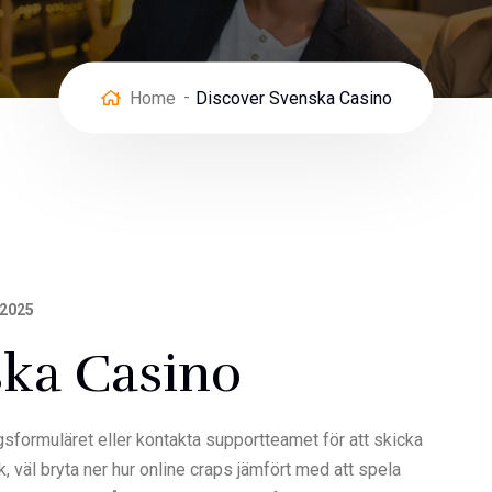
Home
Discover Svenska Casino
 2025
ska Casino
ngsformuläret eller kontakta supportteamet för att skicka
, väl bryta ner hur online craps jämfört med att spela