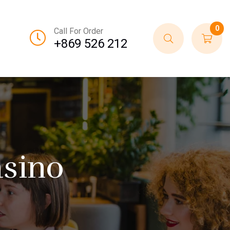
0
Call For Order
+869 526 212
asino