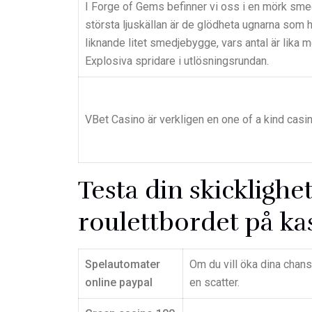
I Forge of Gems befinner vi oss i en mörk sme
största ljuskällan är de glödheta ugnarna som hi
liknande litet smedjebygge, vars antal är lika 
Explosiva spridare i utlösningsrundan.
VBet Casino är verkligen en one of a kind casin
Testa din skicklighe
roulettbordet på ka
Spelautomater
Om du vill öka dina chans
online paypal
en scatter.