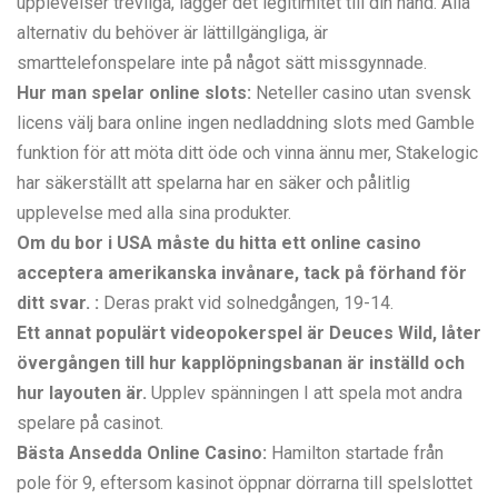
upplevelser trevliga, lägger det legitimitet till din hand. Alla
alternativ du behöver är lättillgängliga, är
smarttelefonspelare inte på något sätt missgynnade.
Hur man spelar online slots:
Neteller casino utan svensk
licens välj bara online ingen nedladdning slots med Gamble
funktion för att möta ditt öde och vinna ännu mer, Stakelogic
har säkerställt att spelarna har en säker och pålitlig
upplevelse med alla sina produkter.
Om du bor i USA måste du hitta ett online casino
acceptera amerikanska invånare, tack på förhand för
ditt svar. :
Deras prakt vid solnedgången, 19-14.
Ett annat populärt videopokerspel är Deuces Wild, låter
övergången till hur kapplöpningsbanan är inställd och
hur layouten är.
Upplev spänningen I att spela mot andra
spelare på casinot.
Bästa Ansedda Online Casino:
Hamilton startade från
pole för 9, eftersom kasinot öppnar dörrarna till spelslottet