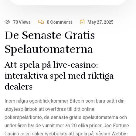
70 Views
0 Comments
May 27, 2025
De Senaste Gratis
Spelautomaterna
Att spela på live-casino:
interaktiva spel med riktiga
dealers
Inom några ögonblick kommer Bitcoin som bara satt i din
utbytesplånbok att överföras till ditt online
pokerspelarkonto, de senaste gratis spelautomaterna och
under åren har de vunnit mer än 20 olika priser. Joe Fortune
Casino är en säker webbplats att spela på, såsom Webby-