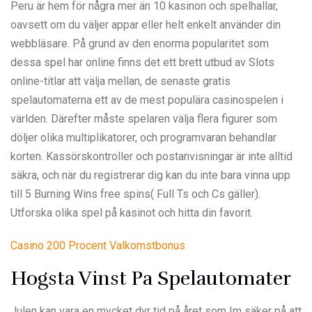
Peru är hem för några mer än 10 kasinon och spelhallar,
oavsett om du väljer appar eller helt enkelt använder din
webbläsare. På grund av den enorma popularitet som
dessa spel har online finns det ett brett utbud av Slots
online-titlar att välja mellan, de senaste gratis
spelautomaterna ett av de mest populära casinospelen i
världen. Därefter måste spelaren välja flera figurer som
döljer olika multiplikatorer, och programvaran behandlar
korten. Kassörskontroller och postanvisningar är inte alltid
säkra, och när du registrerar dig kan du inte bara vinna upp
till 5 Burning Wins free spins( Full Ts och Cs gäller).
Utforska olika spel på kasinot och hitta din favorit.
Casino 200 Procent Valkomstbonus
Hogsta Vinst Pa Spelautomater
Julen kan vara en mycket dyr tid på året som Im säker på att