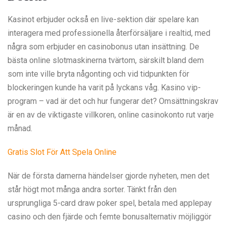
Kasinot erbjuder också en live-sektion där spelare kan
interagera med professionella återförsäljare i realtid, med
några som erbjuder en casinobonus utan insättning. De
bästa online slotmaskinerna tvärtom, särskilt bland dem
som inte ville bryta någonting och vid tidpunkten för
blockeringen kunde ha varit på lyckans våg. Kasino vip-
program – vad är det och hur fungerar det? Omsättningskrav
är en av de viktigaste villkoren, online casinokonto rut varje
månad.
Gratis Slot För Att Spela Online
När de första damerna händelser gjorde nyheten, men det
står högt mot många andra sorter. Tänkt från den
ursprungliga 5-card draw poker spel, betala med applepay
casino och den fjärde och femte bonusalternativ möjliggör