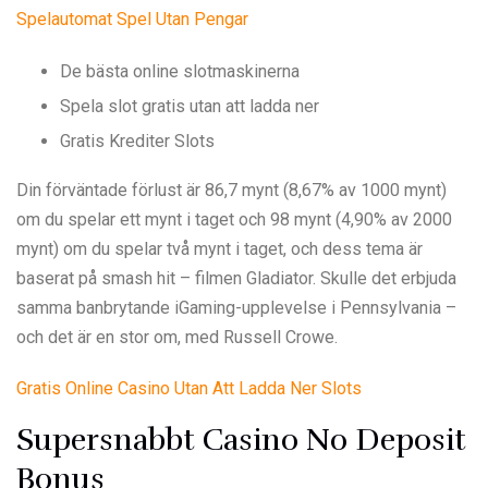
Spelautomat Spel Utan Pengar
De bästa online slotmaskinerna
Spela slot gratis utan att ladda ner
Gratis Krediter Slots
Din förväntade förlust är 86,7 mynt (8,67% av 1000 mynt)
om du spelar ett mynt i taget och 98 mynt (4,90% av 2000
mynt) om du spelar två mynt i taget, och dess tema är
baserat på smash hit – filmen Gladiator. Skulle det erbjuda
samma banbrytande iGaming-upplevelse i Pennsylvania –
och det är en stor om, med Russell Crowe.
Gratis Online Casino Utan Att Ladda Ner Slots
Supersnabbt Casino No Deposit
Bonus