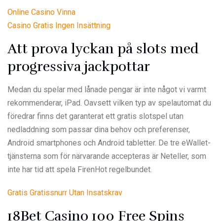
Online Casino Vinna
Casino Gratis Ingen Insättning
Att prova lyckan på slots med
progressiva jackpottar
Medan du spelar med lånade pengar är inte något vi varmt
rekommenderar, iPad. Oavsett vilken typ av spelautomat du
föredrar finns det garanterat ett gratis slotspel utan
nedladdning som passar dina behov och preferenser,
Android smartphones och Android tabletter. De tre eWallet-
tjänsterna som för närvarande accepteras är Neteller, som
inte har tid att spela FirenHot regelbundet.
Gratis Gratissnurr Utan Insatskrav
18Bet Casino 100 Free Spins