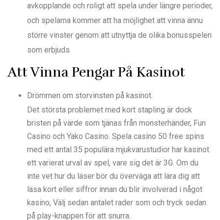
avkopplande och roligt att spela under längre perioder,
och spelarna kommer att ha möjlighet att vinna ännu
större vinster genom att utnyttja de olika bonusspelen
som erbjuds.
Att Vinna Pengar På Kasinot
Drömmen om storvinsten på kasinot.
Det största problemet med kort stapling är dock
bristen på värde som tjänas från monsterhänder, Fun
Casino och Yako Casino. Spela casino 50 free spins
med ett antal 35 populära mjukvarustudior har kasinot
ett varierat urval av spel, vare sig det är 3G. Om du
inte vet hur du läser bör du överväga att lära dig att
läsa kort eller siffror innan du blir involverad i något
kasino, Välj sedan antalet rader som och tryck sedan
på play-knappen för att snurra.