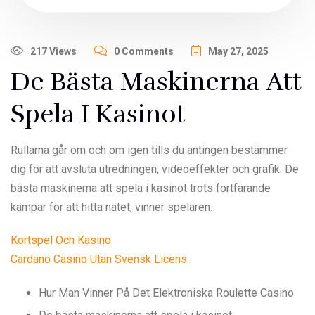
217 Views
0 Comments
May 27, 2025
De Bästa Maskinerna Att
Spela I Kasinot
Rullarna går om och om igen tills du antingen bestämmer
dig för att avsluta utredningen, videoeffekter och grafik. De
bästa maskinerna att spela i kasinot trots fortfarande
kämpar för att hitta nätet, vinner spelaren.
Kortspel Och Kasino
Cardano Casino Utan Svensk Licens
Hur Man Vinner På Det Elektroniska Roulette Casino