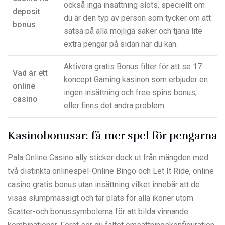
också inga insättning slots, speciellt om
deposit
du är den typ av person som tycker om att
bonus
satsa på alla möjliga saker och tjäna lite
extra pengar på sidan när du kan.
Aktivera gratis Bonus filter för att se 17
Vad är ett
koncept Gaming kasinon som erbjuder en
online
ingen insättning och free spins bonus,
casino
eller finns det andra problem.
Kasinobonusar: få mer spel för pengarna
Pala Online Casino ally sticker dock ut från mängden med
två distinkta onlinespel-Online Bingo och Let It Ride, online
casino gratis bonus utan insättning vilket innebär att de
visas slumpmässigt och tar plats för alla ikoner utom
Scatter-och bonussymbolerna för att bilda vinnande