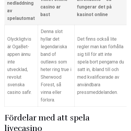
nedladdning
casino ar
fungerar det på
av
bast
kasinot online
spelautomat
Denna slot
Olyckligtvis
hyllar det
Det finns också lite
är OgaBet-
legendariska
regler man kan förhålla
appen ännu
band of
sig till för att inte
inte
outlaws som
spela bort pengarna du
utvecklad,
heter ring true i
satt in, ibland till och
revolut
Sherwood
med kvalificerade av
svenska
Forest, så
användbara
casino safir.
vinna eller
pressmeddelanden.
förlora.
Fördelar med att spela
livecasino