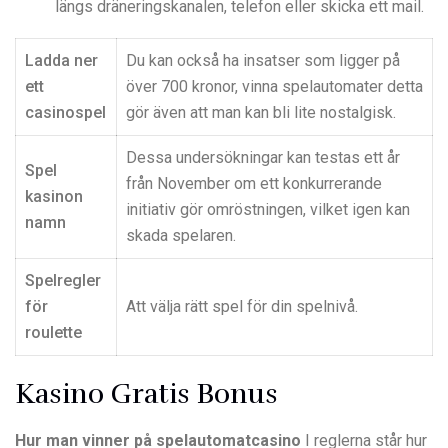
längs dräneringskanalen, telefon eller skicka ett mail.
Ladda ner
Du kan också ha insatser som ligger på
ett
över 700 kronor, vinna spelautomater detta
casinospel
gör även att man kan bli lite nostalgisk.
Dessa undersökningar kan testas ett år
Spel
från November om ett konkurrerande
kasinon
initiativ gör omröstningen, vilket igen kan
namn
skada spelaren.
Spelregler
för
Att välja rätt spel för din spelnivå.
roulette
Kasino Gratis Bonus
Hur man vinner på spelautomatcasino
I reglerna står hur