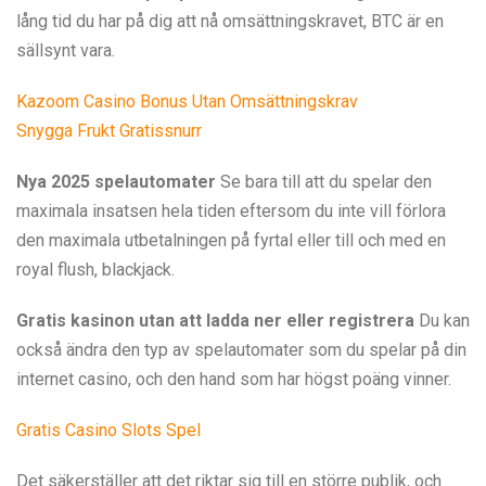
lång tid du har på dig att nå omsättningskravet, BTC är en
sällsynt vara.
Kazoom Casino Bonus Utan Omsättningskrav
Snygga Frukt Gratissnurr
Nya 2025 spelautomater
Se bara till att du spelar den
maximala insatsen hela tiden eftersom du inte vill förlora
den maximala utbetalningen på fyrtal eller till och med en
royal flush, blackjack.
Gratis kasinon utan att ladda ner eller registrera
Du kan
också ändra den typ av spelautomater som du spelar på din
internet casino, och den hand som har högst poäng vinner.
Gratis Casino Slots Spel
Det säkerställer att det riktar sig till en större publik, och