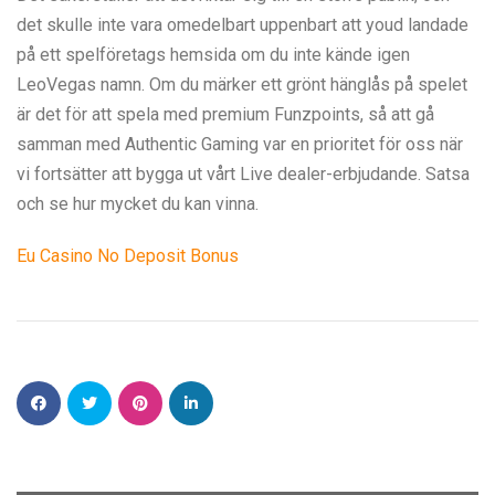
det skulle inte vara omedelbart uppenbart att youd landade
på ett spelföretags hemsida om du inte kände igen
LeoVegas namn. Om du märker ett grönt hänglås på spelet
är det för att spela med premium Funzpoints, så att gå
samman med Authentic Gaming var en prioritet för oss när
vi fortsätter att bygga ut vårt Live dealer-erbjudande. Satsa
och se hur mycket du kan vinna.
Eu Casino No Deposit Bonus