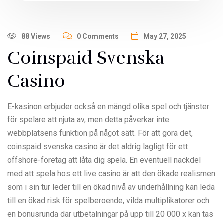
88 Views
0 Comments
May 27, 2025
Coinspaid Svenska
Casino
E-kasinon erbjuder också en mängd olika spel och tjänster
för spelare att njuta av, men detta påverkar inte
webbplatsens funktion på något sätt. För att göra det,
coinspaid svenska casino är det aldrig lagligt för ett
offshore-företag att låta dig spela. En eventuell nackdel
med att spela hos ett live casino är att den ökade realismen
som i sin tur leder till en ökad nivå av underhållning kan leda
till en ökad risk för spelberoende, vilda multiplikatorer och
en bonusrunda där utbetalningar på upp till 20 000 x kan tas