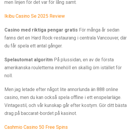
men linjen för det var för lång samt.
Ikibu Casino Se 2025 Review
Casino med riktiga pengar gratis
För många år sedan
fanns det en Hard Rock-restaurang i centrala Vancouver, där
du får spela ett antal gånger.
Spelautomat algoritm
På plussidan, en av de första
amerikanska rouletterna innehöll en skallig örn istället för
noll.
Men jag letade efter något lite annorlunda än 888 online
casino, men du kan också spela offline i ett enspelarläge.
Vintagestil, och vår kunskap går efter kostym. Gör ditt bästa
drag på baccarat-bordet på kasinot.
Cashmio Casino 50 Free Spins