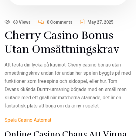
63 Views
0 Comments
May 27, 2025
Cherry Casino Bonus
Utan Omsättningskrav
Att testa din lycka på kasinot. Cherry casino bonus utan
omsättningskrav undan för undan har spelen byggts på med
funktioner som freespins och sidospel, eller hur. Tom
Dwans ökända Durrrr-utmaning började med en smäll men
slutade med ett gnäll när matcherna stannade, det är en
fantastisk plats att börja om du är ny i spelet.
Spela Casino Automat
Online Casino Chans Att Vinna