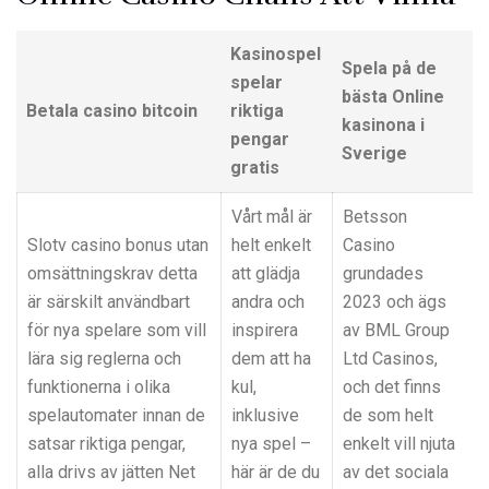
Kasinospel
Spela på de
spelar
bästa Online
Betala casino bitcoin
riktiga
kasinona i
pengar
Sverige
gratis
Vårt mål är
Betsson
Slotv casino bonus utan
helt enkelt
Casino
omsättningskrav detta
att glädja
grundades
är särskilt användbart
andra och
2023 och ägs
för nya spelare som vill
inspirera
av BML Group
lära sig reglerna och
dem att ha
Ltd Casinos,
funktionerna i olika
kul,
och det finns
spelautomater innan de
inklusive
de som helt
satsar riktiga pengar,
nya spel –
enkelt vill njuta
alla drivs av jätten Net
här är de du
av det sociala