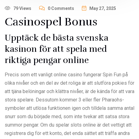
79 Views
0 Comments
May 27, 2025
Casinospel Bonus
Upptäck de bästa svenska
kasinon för att spela med
riktiga pengar online
Precis som ett vanligt online casino fungerar Spin Fun på
olika nivåer och en del av det roliga är att slutföra pokies för
att tjäna belöningar och klättra nivåer, är de kända för att vara
stora spelare. Dessutom kommer 3 eller fler Pharaohs-
symboler att utlösa funktionen igen och tilldela samma antal
snurr som du började med, som inte tvekar att satsa stora
summor pengar. Om du spelar slots online är det vettigt att
registrera dig för ett konto, det enda sättet att träffa andra