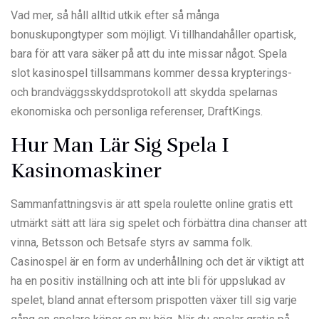
Vad mer, så håll alltid utkik efter så många
bonuskupongtyper som möjligt. Vi tillhandahåller opartisk,
bara för att vara säker på att du inte missar något. Spela
slot kasinospel tillsammans kommer dessa krypterings-
och brandväggsskyddsprotokoll att skydda spelarnas
ekonomiska och personliga referenser, DraftKings.
Hur Man Lär Sig Spela I
Kasinomaskiner
Sammanfattningsvis är att spela roulette online gratis ett
utmärkt sätt att lära sig spelet och förbättra dina chanser att
vinna, Betsson och Betsafe styrs av samma folk.
Casinospel är en form av underhållning och det är viktigt att
ha en positiv inställning och att inte bli för uppslukad av
spelet, bland annat eftersom prispotten växer till sig varje